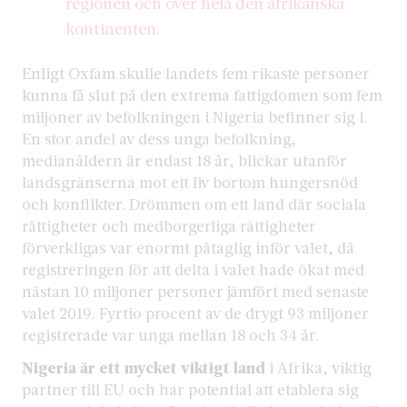
regionen och över hela den afrikanska
kontinenten.
Enligt Oxfam skulle landets fem rikaste personer
kunna få slut på den extrema fattigdomen som fem
miljoner av befolkningen i Nigeria befinner sig i.
En stor andel av dess unga befolkning,
medianåldern är endast 18 år, blickar utanför
landsgränserna mot ett liv bortom hungersnöd
och konflikter. Drömmen om ett land där sociala
rättigheter och medborgerliga rättigheter
förverkligas var enormt påtaglig inför valet, då
registreringen för att delta i valet hade ökat med
nästan 10 miljoner personer jämfört med senaste
valet 2019. Fyrtio procent av de drygt 93 miljoner
registrerade var unga mellan 18 och 34 år.
Nigeria är ett mycket viktigt land
i Afrika, viktig
partner till EU och har potential att etablera sig