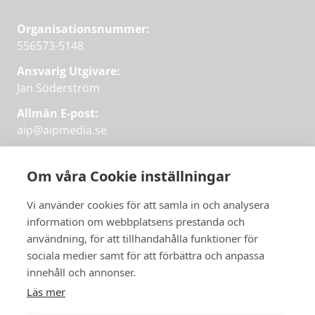
Organisationsnummer:
556573-5148
Ansvarig Utgivare:
Jan Söderström
Allmän E-post:
aip@aipmedia.se
Kundtjänst:
aip@flowyinfo.se
eller 08-1210 60 40.
Om våra Cookie inställningar
Instagram
LinkedIn
Twitter
Facebook
Vi använder cookies för att samla in och analysera
information om webbplatsens prestanda och
användning, för att tillhandahålla funktioner för
sociala medier samt för att förbättra och anpassa
Få veckans bästa
innehåll och annonser.
artiklar på mejlen
Läs mer
Prova på,
PRENUMERERA