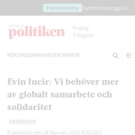
Hoppa
Hoppa
Prenumerera
Nyhetsbrev
Logga In
till
till
innehållet
headern
Fredag
7 Augusti
FÖRSTASIDAN
NYHETER
OPINION
Sök
Evin Incir: Vi behöver mer
av globalt samarbete och
solidaritet
KRÖNIKOR
Publicerad den 28 februari 2023
#16/2023