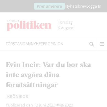
Hoppa
Hoppa
Prenumerera
Nyhetsbrev
Logga In
till
till
innehållet
headern
Torsdag
6 Augusti
FÖRSTASIDAN
NYHETER
OPINION
Sök
Evin Incir: Var du bor ska
inte avgöra dina
förutsättningar
KRÖNIKOR
Publicerad den 13 juni 2023
#48/2023