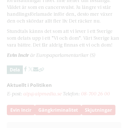
förutsättningar i livet. Inte heller din livslängd.
Våldet är som en cancersvulst. Ju längre vi står
handlingsförlamade inför den, desto mer växer
den och skördar allt fler liv. Det räcker nu.
Stundtals känns det som att vi lever i ett Sverige
som delats upp i ett ”Vi och dom”. Vårt Sverige kan
vara bättre. Det får aldrig finnas ett vi och dom!
Evin Incir
är Europaparlamentariker (S)
Dela
Aktuellt i Politiken
E-post:
aip@aipmedia.se
Telefon:
08-700 26 00
Evin Incir
Gängkriminalitet
Skjutningar