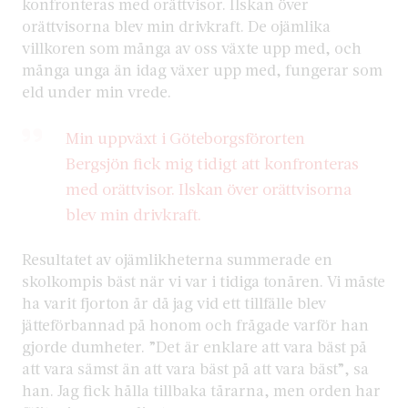
konfronteras med orättvisor. Ilskan över
orättvisorna blev min drivkraft. De ojämlika
villkoren som många av oss växte upp med, och
många unga än idag växer upp med, fungerar som
eld under min vrede.
Min uppväxt i Göteborgsförorten
Bergsjön fick mig tidigt att konfronteras
med orättvisor. Ilskan över orättvisorna
blev min drivkraft.
Resultatet av ojämlikheterna summerade en
skolkompis bäst när vi var i tidiga tonåren. Vi måste
ha varit fjorton år då jag vid ett tillfälle blev
jätteförbannad på honom och frågade varför han
gjorde dumheter. ”Det är enklare att vara bäst på
att vara sämst än att vara bäst på att vara bäst”, sa
han. Jag fick hålla tillbaka tårarna, men orden har