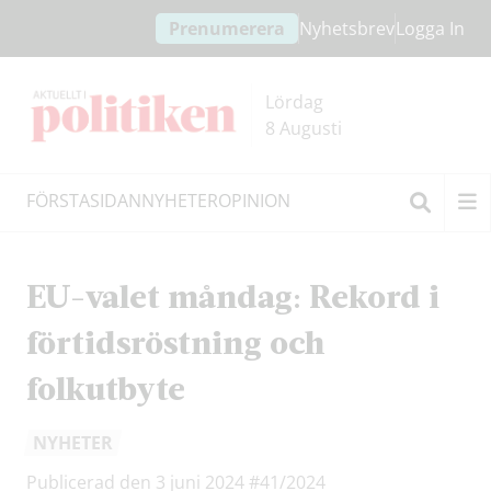
Hoppa
Hoppa
Prenumerera
Nyhetsbrev
Logga In
till
till
innehållet
headern
Lördag
8 Augusti
FÖRSTASIDAN
NYHETER
OPINION
Sök
EU-valet måndag: Rekord i
förtidsröstning och
folkutbyte
NYHETER
Publicerad den 3 juni 2024
#41/2024