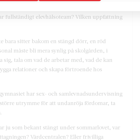
t en skolkurator, skolsköterska, skolpsykolog,
har fullständigt elevhälsoteam? Vilken uppfattning
te bara sitter bakom en stängd dörr, en röd
onal måste bli mera synlig på skolgården, i
 sig, tala om vad de arbetar med, vad de kan
ygga relationer och skapa förtroende hos
h gymnasiet har sex- och samlevnadsundervisning
t större utrymme för att undanröja fördomar, ta
.
ar ju som bekant stängt under sommarlovet, var
agningen? Vårdcentralen? Eller frivilliga