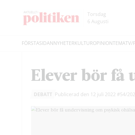
Hoppa
Hoppa
till
till
Torsdag
innehållet
headern
6 Augusti
FÖRSTASIDAN
NYHETER
KULTUR
OPINION
TEMA
TV/
Sök
Elever bör få
DEBATT
Publicerad den 12 juli 2022
#54/20