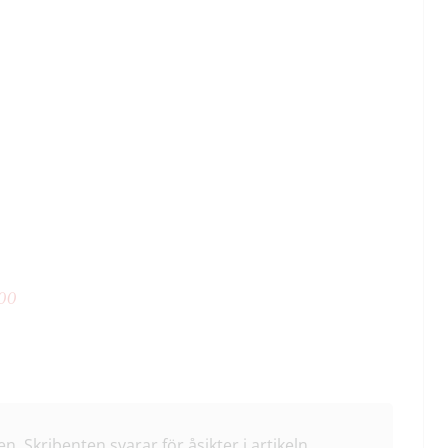
00
en. Skribenten svarar för åsikter i artikeln.