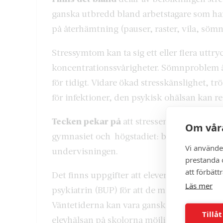
ganska utbredd bland arbetstagare som har 
på återhämtning (pauser, raster, vila, sömn
Stressymtom kan ta sig ett eller flera uttr
koncentrationssvårigheter. Sömnproblem är 
för tidigt. Vidare ökad stresskänslighet, 
för infektioner, den psykisk ohälsan kan r
Tecken pekar på
att stressen kryper allt l
Om våra
gymnasiet och högstadiet: bland annat tentas
Vi använde
undervisningen.
prestanda o
att förbätt
Det finns uppgifter att elever i olika delar
Läs mer
psykiatrin (BUP) för att de mår dåligt, är 
Väntetiderna kan vara ganska långa, det ka
Tillåt
elevhälsan på skolorna möjligheter att stöt