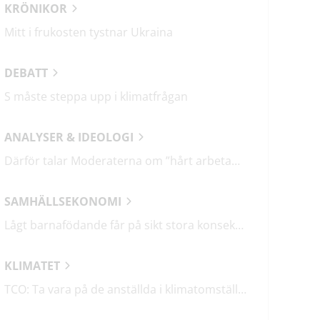
KRÖNIKOR
Mitt i frukosten tystnar Ukraina
DEBATT
S måste steppa upp i klimatfrågan
ANALYSER & IDEOLOGI
Därför talar Moderaterna om ”hårt arbetande människor”
SAMHÄLLSEKONOMI
Lågt barnafödande får på sikt stora konsekvenser
KLIMATET
TCO: Ta vara på de anställda i klimatomställningen