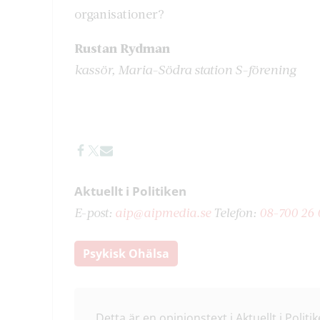
organisationer?
Rustan Rydman
kassör, Maria-Södra station S-förening
Aktuellt i Politiken
E-post:
aip@aipmedia.se
Telefon:
08-700 26 
Psykisk Ohälsa
Detta är en opinionstext i Aktuellt i Politik