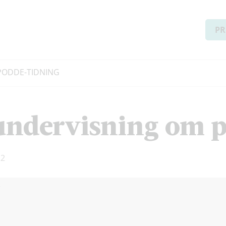
PR
PODD
E-TIDNING
 undervisning om p
22