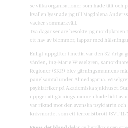
se vilka organisationer som hade tält och p
kvällen lyssnade jag till Magdalena Andersso
vacker sommarkväll.
Två dagar senare besökte jag mordplatsen fö
ett hav av blommor, lappar med hälsningar
Enligt uppgifter i media var den 32-årig
vården, Ing-Marie Wieselgren, samordnare
Regioner (SKR) blev gärningsmannens målta
panelsamtal under Almedagarna. Wiselgre
psykiatriker på Akademiska sjukhuset. Sta
uppger att gärningsmannen hade lidit av all
var riktad mot den svenska psykiatrin och s
knivmordet som ett terroristbrott (SVT 11/7
Finns det bland
delar av befolkningen stre