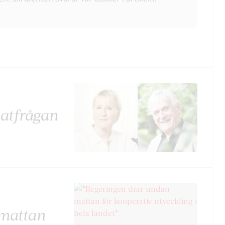
matfrågan
 mattan