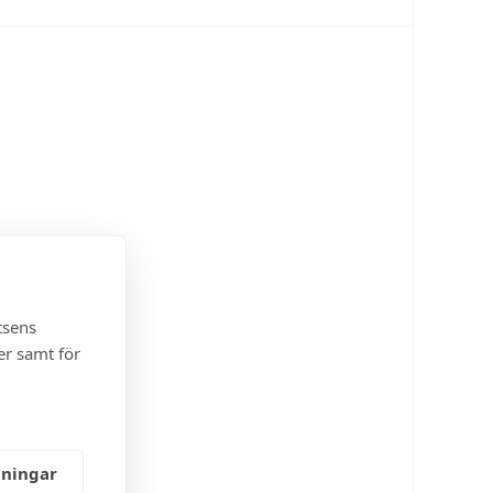
tsens
er samt för
lningar