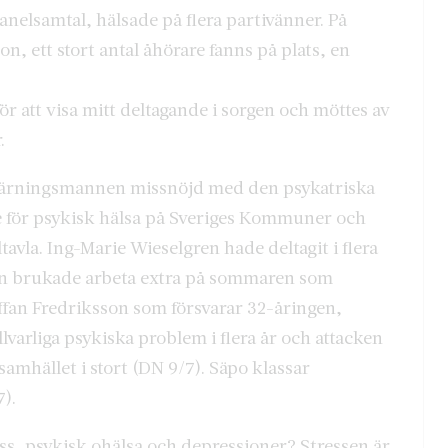
anelsamtal, hälsade på flera partivänner. På
n, ett stort antal åhörare fanns på plats, en
r att visa mitt deltagande i sorgen och möttes av
.
a gärningsmannen missnöjd med den psykatriska
 för psykisk hälsa på Sveriges Kommuner och
vla. Ing-Marie Wieselgren hade deltagit i flera
n brukade arbeta extra på sommaren som
ffan Fredriksson som försvarar 32-åringen,
varliga psykiska problem i flera år och attacken
amhället i stort (DN 9/7). Säpo klassar
).
ss, psykisk ohälsa och depressioner? Stressen är