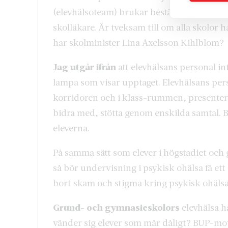
(elevhälsoteam) brukar bestå av bland anna
skolläkare. Är tveksam till om alla skolor 
har skolminister Lina Axelsson Kihlblom?
Jag utgår ifrån
att elevhälsans personal in
lampa som visar upptaget. Elevhälsans pers
korridoren och i klass-rummen, presentera
bidra med, stötta genom enskilda samtal. B
eleverna.
På samma sätt som elever i högstadiet oc
så bör undervisning i psykisk ohälsa få et
bort skam och stigma kring psykisk ohälsa
Grund- och gymnasieskolors
elevhälsa h
vänder sig elever som mår dåligt? BUP-mott