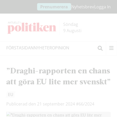
Hoppa
Hoppa
Prenumerera
Nyhetsbrev
Logga In
till
till
innehållet
headern
Söndag
9 Augusti
FÖRSTASIDAN
NYHETER
OPINION
Sök
”Draghi-rapporten en chans
att göra EU lite mer svenskt”
EU
Publicerad den 21 september 2024
#66/2024