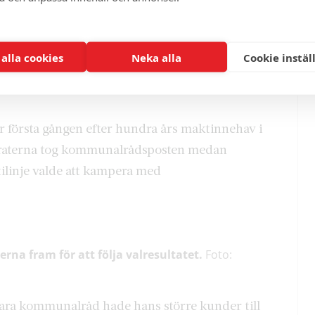
m.
 alla cookies
Neka alla
Cookie instäl
arlowe för sitt idoga arbete under valrörelsen.
ör första gången efter hundra års maktinnehav i
raterna tog kommunalrådsposten medan
tilinje valde att kampera med
rna fram för att följa valresultatet.
Foto:
ara kommunalråd hade hans större kunder till