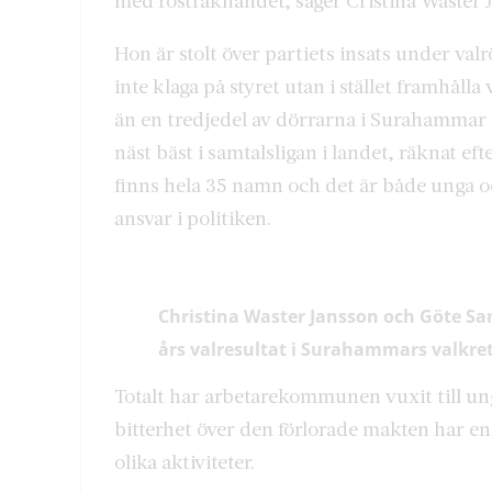
med rösträknandet, säger Cristina Waster 
Hon är stolt över partiets insats under valrö
inte klaga på styret utan i stället framhåll
än en tredjedel av dörrarna i Surahammar
näst bäst i samtalsligan i landet, räknat eft
finns hela 35 namn och det är både unga o
ansvar i politiken.
Christina Waster Jansson och Göte Sa
års valresultat i Surahammars valkre
Totalt har arbetarekommunen vuxit till ung
bitterhet över den förlorade makten har en 
olika aktiviteter.