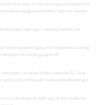
tan jobb och utan arvode som oppositionsråd har
om heltidsengagerad politiker. Vad som händer
m individ sätta min egen vinning framför hur
ar ljudet kommit igång och sittplatserna börjat
r inbjudna för första gången till
r veteranen Christina Waster Jansson (S), 78 år.
ar suttit som ordförande i kommunfullmäktige i
den så vi brukade ha fullt upp de här kvällarna