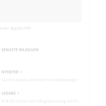
xander Bygdén/AIP
SENASTE INLÄGGEN
NYHETER
Så vill S stoppa slöseriet med skattepengar
LEDARE
M & SD hycklar om tvångsblandning och förvärrar segregationen