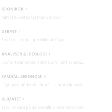
KRÖNIKOR
Mitt i frukosten tystnar Ukraina
DEBATT
S måste steppa upp i klimatfrågan
ANALYSER & IDEOLOGI
Därför talar Moderaterna om ”hårt arbetande människor”
SAMHÄLLSEKONOMI
Lågt barnafödande får på sikt stora konsekvenser
KLIMATET
TCO: Ta vara på de anställda i klimatomställningen