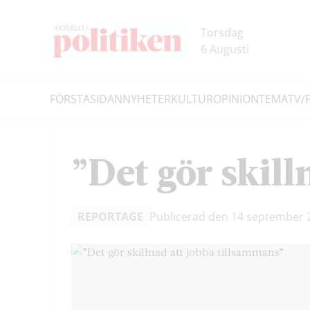
Hoppa
Hoppa
till
till
Torsdag
innehållet
headern
6 Augusti
FÖRSTASIDAN
NYHETER
KULTUR
OPINION
TEMA
TV/
Sök
”Det gör skil
REPORTAGE
Publicerad den 14 september