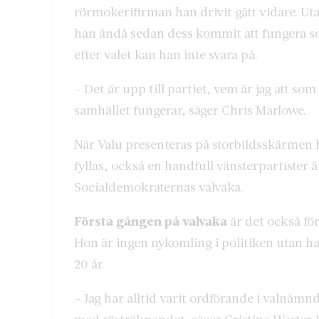
rörmokerifirman han drivit gått vidare. U
han ändå sedan dess kommit att fungera s
efter valet kan han inte svara på.
– Det är upp till partiet, vem är jag att so
samhället fungerar, säger Chris Marlowe.
När Valu presenteras på storbildsskärmen h
fyllas, också en handfull vänsterpartister ä
Socialdemokraternas valvaka.
Första gången på valvaka
är det också fö
Hon är ingen nykomling i politiken utan h
20 år.
– Jag har alltid varit ordförande i valnämn