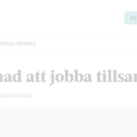
PR
PODD
E-TIDNING
lnad att jobba till
 2022
#69/2022