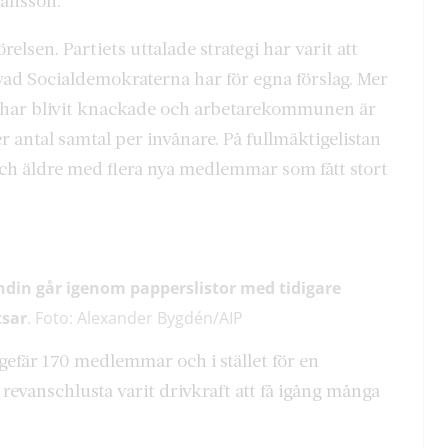
Jansson.
relsen. Partiets uttalade strategi har varit att
a vad Socialdemokraterna har för egna förslag. Mer
 har blivit knackade och arbetarekommunen är
er antal samtal per invånare. På fullmäktigelistan
ch äldre med flera nya medlemmar som fått stort
ndin går igenom papperslistor med tidigare
tsar
. Foto: Alexander Bygdén/AIP
efär 170 medlemmar och i stället för en
revanschlusta varit drivkraft att få igång många