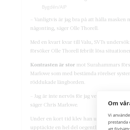
Bygdén/AIP
– Vanligtvis är jag bra på att hålla masken 
någonting, säger Olle Thorell.
Med en kvart kvar till Valu, SVTs undersök
försöker Olle Thorell febrilt lösa situatio
Kontrasten är stor
mot Surahammars först
Marlowe som med bestämda rörelser systemati
röddukade långborden.
– Jag är inte nervös för jag vet att vi gjort 
Om våra
säger Chris Marlowe.
Vi använde
Under en kort tid klev han under manda
prestanda o
upptäckte en hel del oegentligheter vilke
att förbätt