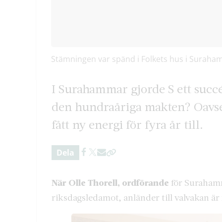
Stämningen var spänd i Folkets hus i Suraha
I Surahammar gjorde S ett succév
den hundraåriga makten? Oavs
fått ny energi för fyra år till.
Dela
När Olle Thorell, ordförande
för Suraham
riksdagsledamot, anländer till valvakan är