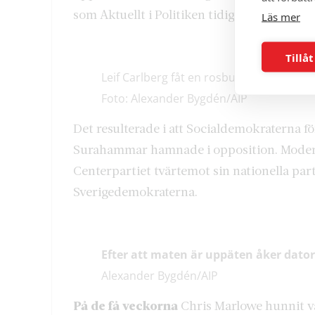
som Aktuellt i Politiken tidigare berättat o
Läs mer
Tillåt
Leif Carlberg fåt en rosbukett av Chris M
Foto: Alexander Bygdén/AIP
Det resulterade i att Socialdemokraterna f
Surahammar hamnade i opposition. Mode
Centerpartiet tvärtemot sin nationella par
Sverigedemokraterna.
Efter att maten är uppäten åker datore
Alexander Bygdén/AIP
På de få veckorna
Chris Marlowe hunnit v