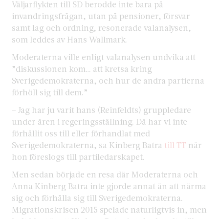
Väljarflykten till SD berodde inte bara på
invandringsfrågan, utan på pensioner, försvar
samt lag och ordning, resonerade valanalysen,
som leddes av Hans Wallmark.
Moderaterna ville enligt valanalysen undvika att
”diskussionen kom… att kretsa kring
Sverigedemokraterna, och hur de andra partierna
förhöll sig till dem.”
– Jag har ju varit hans (Reinfeldts) gruppledare
under åren i regeringsställning. Då har vi inte
förhållit oss till eller förhandlat med
Sverigedemokraterna, sa Kinberg Batra
till TT
när
hon föreslogs till partiledarskapet.
Men sedan började en resa där Moderaterna och
Anna Kinberg Batra inte gjorde annat än att närma
sig och förhålla sig till Sverigedemokraterna.
Migrationskrisen 2015 spelade naturligtvis in, men