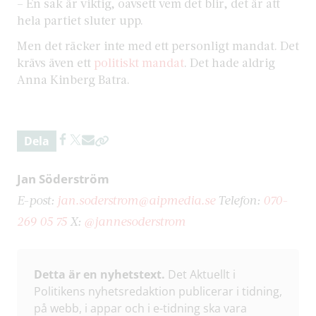
– En sak är viktig, oavsett vem det blir, det är att
hela partiet sluter upp.
Men det räcker inte med ett personligt mandat. Det
krävs även ett
politiskt mandat
. Det hade aldrig
Anna Kinberg Batra.
Dela
Jan Söderström
E-post:
jan.soderstrom@aipmedia.se
Telefon:
070-
269 05 75
X:
@jannesoderstrom
Detta är en nyhetstext.
Det Aktuellt i
Politikens nyhetsredaktion publicerar i tidning,
på webb, i appar och i e-tidning ska vara