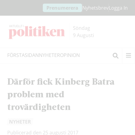
Hoppa
Hoppa
Prenumerera
Nyhetsbrev
Logga In
till
till
innehållet
headern
Söndag
9 Augusti
FÖRSTASIDAN
NYHETER
OPINION
Sök
Därför fick Kinberg Batra
problem med
trovärdigheten
NYHETER
Publicerad den 25 augusti 2017