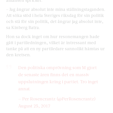
alliansen spricker.
– Jag ångrar absolut inte mina ställningstaganden.
Att söka stöd i hela Sveriges riksdag för sin politik
och stå för sin politik, det ångrar jag absolut inte,
sa Kinberg Batra.
Hon sa dock inget om hur resonemangen hade
gått i partiledningen, vilket är intressant med
tanke på att en ny partiledare sannolikt hämtas ur
den kretsen.
Den politiska omprövning som M gjort
de senaste åren finns det en massiv
uppslutningen kring i partiet. Tro inget
annat.
— Per Rosencrantz (@PerRosencrantz)
August 25, 2017