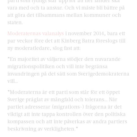
parti som tydligt står upp för att fler länder ska
vara med och ta ansvar. Och vi måste bli bättre på
att göra det tillsammans mellan kommuner och
staten.
Moderaternas valanalys
i november 2014, bara ett
par veckor före det att Kinberg Batra föreslogs till
ny moderatledare, slog fast att:
”En majoritet av väljarna stödjer den nuvarande
migrationspolitiken och vill inte begränsa
invandringen på det sätt som Sverigedemokraterna
vill…
”Moderaterna är ett parti som står för ett öppet
Sverige präglat av mångfald och tolerans… När
partiet adresserar (migrations-) frågorna är det
viktigt att inte tappa kontrollen över den politiska
kompassen och att inte påverkas av andra partiers
beskrivning av verkligheten.”