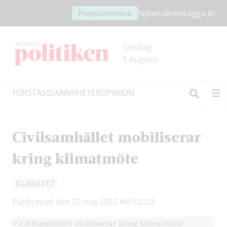
Hoppa
Hoppa
Prenumerera
Nyhetsbrev
Logga In
till
till
innehållet
headern
Söndag
9 Augusti
FÖRSTASIDAN
NYHETER
OPINION
Sök
Civilsamhället mobiliserar
kring klimatmöte
KLIMATET
Publicerad den 25 maj 2022
#41/2022