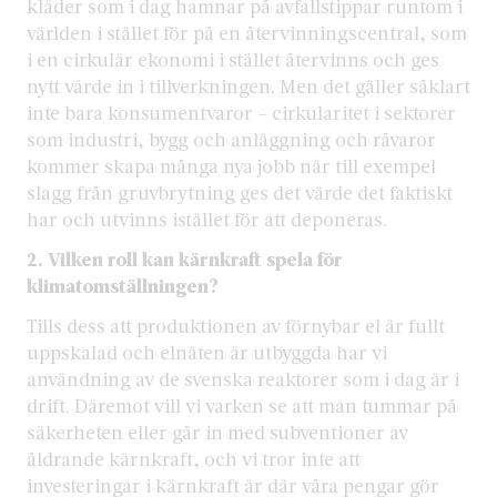
kläder som i dag hamnar på avfallstippar runtom i
världen i stället för på en återvinningscentral, som
i en cirkulär ekonomi i stället återvinns och ges
nytt värde in i tillverkningen. Men det gäller såklart
inte bara konsumentvaror – cirkularitet i sektorer
som industri, bygg och anläggning och råvaror
kommer skapa många nya jobb när till exempel
slagg från gruvbrytning ges det värde det faktiskt
har och utvinns istället för att deponeras.
2. Vilken roll kan kärnkraft spela för
klimatomställningen?
Tills dess att produktionen av förnybar el är fullt
uppskalad och elnäten är utbyggda har vi
användning av de svenska reaktorer som i dag är i
drift. Däremot vill vi varken se att man tummar på
säkerheten eller går in med subventioner av
åldrande kärnkraft, och vi tror inte att
investeringar i kärnkraft är där våra pengar gör