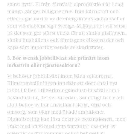
störst nytta. El från förnybar elproduktion är i dag
många gånger billigare än el från kärnkraft och
efterfrågas därför av de energiintensiva branscher
som vill etablera sig i Sverige. Miljöpartiet vill satsa
på det som ger störst effekt för att sänka utsläppen,
sänka hushållens och företagens elkostnader och
kapa vårt importberoende av skurkstater.
3. Bör svensk jobbtillväxt ske primärt inom
industrin eller tjänstesektorn?
Vi behöver jobbtillväxt inom båda sektorerna.
Klimatomställningen innebär ett stort antal nya
jobbtillfällen i tillverkningsindustrin såväl som i
basindustrin, det ser vi redan. Samtidigt har vi ett
akut behov av fler anställda i skola, vård och
omsorg, som ökar med ökade ambitioner.
Digitalisering kan lösa delar av expansionen, men
i takt med att vi med rätta förväntar oss mer av
offentlig sektor kommer också behovet av