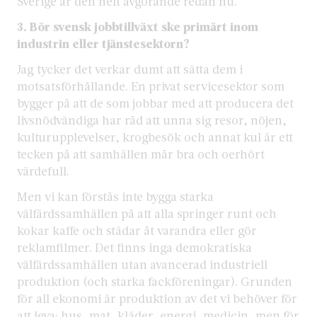
Sverige är den helt avgörande redan nu.
3. Bör svensk jobbtillväxt ske primärt inom
industrin eller tjänstesektorn?
Jag tycker det verkar dumt att sätta dem i
motsatsförhållande. En privat servicesektor som
bygger på att de som jobbar med att producera det
livsnödvändiga har råd att unna sig resor, nöjen,
kulturupplevelser, krogbesök och annat kul är ett
tecken på att samhällen mår bra och oerhört
värdefull.
Men vi kan förstås inte bygga starka
välfärdssamhällen på att alla springer runt och
kokar kaffe och städar åt varandra eller gör
reklamfilmer. Det finns inga demokratiska
välfärdssamhällen utan avancerad industriell
produktion (och starka fackföreningar). Grunden
för all ekonomi är produktion av det vi behöver för
att leva: hus, mat, kläder, energi, medicin, men för