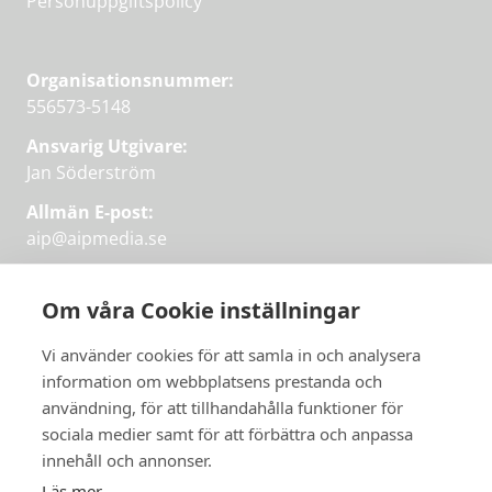
Personuppgiftspolicy
Organisationsnummer:
556573-5148
Ansvarig Utgivare:
Jan Söderström
Allmän E-post:
aip@aipmedia.se
Kundtjänst:
aip@flowyinfo.se
eller 08-1210 60 40.
Om våra Cookie inställningar
Instagram
LinkedIn
Twitter
Facebook
Vi använder cookies för att samla in och analysera
information om webbplatsens prestanda och
användning, för att tillhandahålla funktioner för
sociala medier samt för att förbättra och anpassa
Få veckans bästa
innehåll och annonser.
artiklar på mejlen
Läs mer