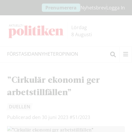
Hoppa
Hoppa
Prenumerera
Nyhetsbrev
Logga In
till
till
innehållet
headern
Lördag
8 Augusti
FÖRSTASIDAN
NYHETER
OPINION
Sök
”Cirkulär ekonomi ger
arbetstillfällen”
DUELLEN
Publicerad den 30 juni 2023
#51/2023