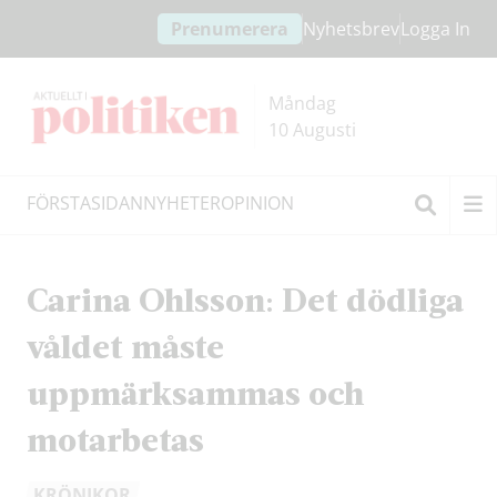
Hoppa
Hoppa
Prenumerera
Nyhetsbrev
Logga In
till
till
innehållet
headern
Måndag
10 Augusti
FÖRSTASIDAN
NYHETER
OPINION
Sök
Carina Ohlsson: Det dödliga
våldet måste
uppmärksammas och
motarbetas
KRÖNIKOR