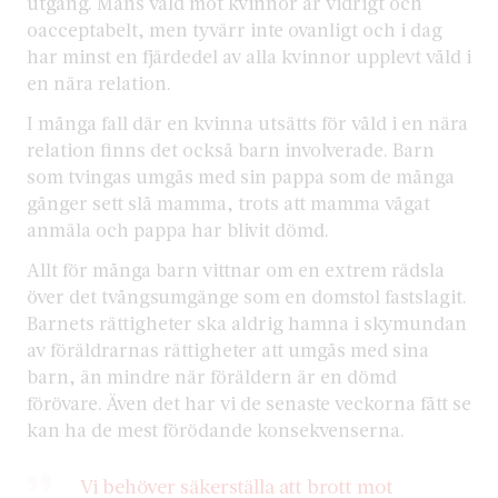
utgång. Mäns våld mot kvinnor är vidrigt och
oacceptabelt, men tyvärr inte ovanligt och i dag
har minst en fjärdedel av alla kvinnor upplevt våld i
en nära relation.
I många fall där en kvinna utsätts för våld i en nära
relation finns det också barn involverade. Barn
som tvingas umgås med sin pappa som de många
gånger sett slå mamma, trots att mamma vågat
anmäla och pappa har blivit dömd.
Allt för många barn vittnar om en extrem rädsla
över det tvångsumgänge som en domstol fastslagit.
Barnets rättigheter ska aldrig hamna i skymundan
av föräldrarnas rättigheter att umgås med sina
barn, än mindre när föräldern är en dömd
förövare. Även det har vi de senaste veckorna fått se
kan ha de mest förödande konsekvenserna.
Vi behöver säkerställa att brott mot