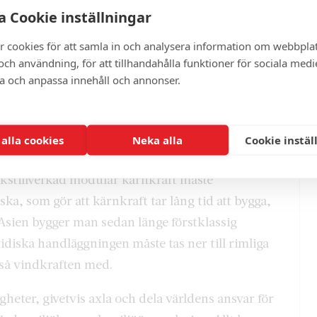
bort. För detta behövs inga utredningar.
 Cookie inställningar
rgilagstiftning så att den lever upp till EUs krav,
r cookies för att samla in och analysera information om webbpla
 Detta lyckades Sverige trolla bort, vilket lett
ch användning, för att tillhandahålla funktioner för sociala medi
ra och anpassa innehåll och annonser.
temansvar för el-överföring” blev ”elnät”, vilket
 bry sig om och helheten. Helhetsansvar belönas
ngsiktigheten lider. Lär av och läs Maja Lundbäck i
 alla cookies
Neka alla
Cookie instäl
rikstillverkad modulär kärnkraft måste
ska, som gör att kärnkraft tar lång tid att bygga,
Asien bygger man sedan länge förstklassig
ridiska handläggningen måste tas ner till rimliga
å vindkraften med.
heter, givetvis axla och dela världens ansvar för