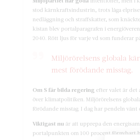
Miljöpartiet har goda
intentioner, men i k
stod kärnkraftsindustrin, trots låga elprise
nedläggning och straffskatter, som knäckte
kistan blev portalparagrafen i energiöver
2040. Rött ljus för varje vd som funderar på
Miljörörelsens globala kä
mest förödande misstag.
Om S får bilda regering
efter valet är det
över klimatpolitiken. Miljörörelsens globa
förödande misstag. I dag har pendeln vänt
Viktigast nu
är att upprepa den energisamli
portalpunkten om 100 procent förnybart byt