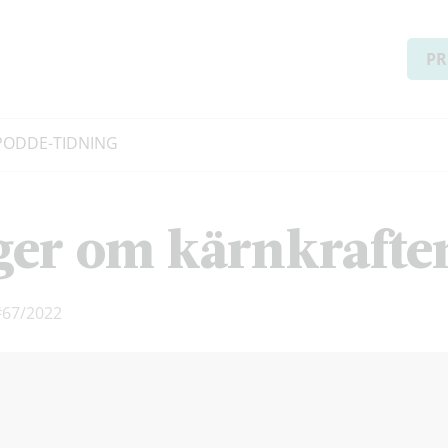
PR
PODD
E-TIDNING
nger om kärnkrafte
#67/2022