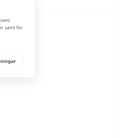
tsens
er samt för
lningar