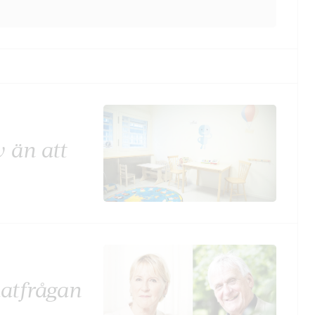
v än att
matfrågan