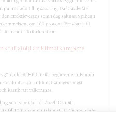
limatfrågan bär de dessvärre skygglappar. 2014
r, på tröskeln till nysatsning. Då krävde MP
 den effektleverans som i dag saknas. Spiken i
enskommelsen, om 100 procent förnybart till
 kärnkraft. Tio förlorade år.
rnkraftsfobi är klimatkampens
 avgörande att MP inte får avgörande inflytande
la kärnkraftsfobi är klimatkampens mest
 och kärnkraft välkomnas.
ng som S inbjöd till. A och O är att
s till 100 procent utsläppsfritt. Vidare måste