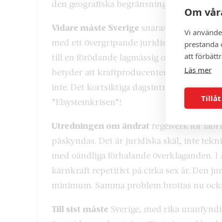
den geografiska begränsningen omedelbart 
Om våra
Vidare måste Sverige
snarast ändra vår ene
Vi använde
med ett övergripande juridiskt systemansvar.
prestanda o
att förbätt
till en förödande lagmässig otydlighet. ”Sys
Läs mer
betyder att kraftproducenter i dag slipper
inte. Det kortsiktiga dagsintresset styr. Lå
Tillåt
”Elsystemkrisen”!
Utredningen om ändrat
regelverk för fab
påskyndas. Det är juridiska skäl, inte tekni
med oändliga förhalande överklaganden. I 
kärnkraft repetitivt på cirka sex år. Den ju
minimum. Samma problem brottas nu ocks
Till sist måste
Sverige, med rika uranfyndig