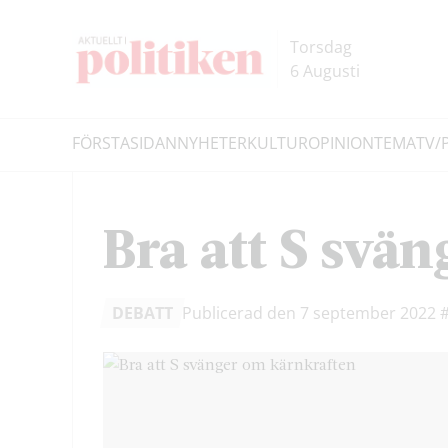
Hoppa
Hoppa
till
till
Torsdag
innehållet
headern
6 Augusti
FÖRSTASIDAN
NYHETER
KULTUR
OPINION
TEMA
TV/
Sök
Bra att S svä
DEBATT
Publicerad den 7 september 2022