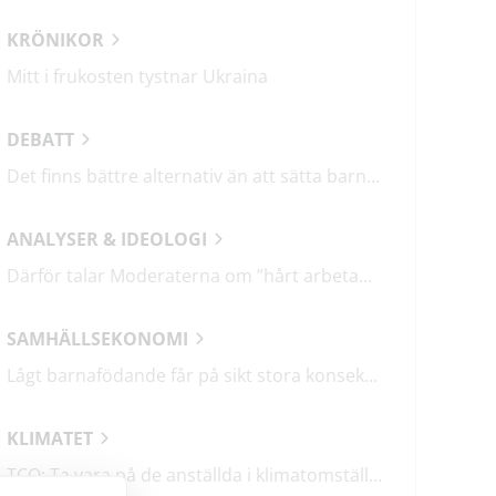
KRÖNIKOR
Mitt i frukosten tystnar Ukraina
DEBATT
Det finns bättre alternativ än att sätta barn i fängelse
ANALYSER & IDEOLOGI
Därför talar Moderaterna om ”hårt arbetande människor”
SAMHÄLLSEKONOMI
Lågt barnafödande får på sikt stora konsekvenser
KLIMATET
TCO: Ta vara på de anställda i klimatomställningen