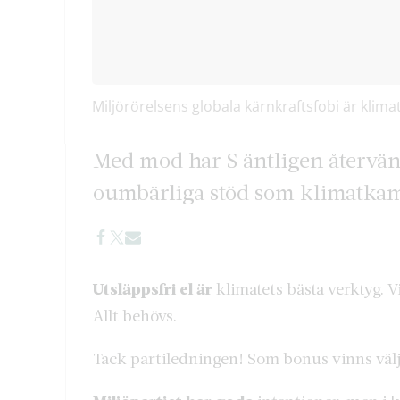
Miljörörelsens globala kärnkraftsfobi är kl
Med mod har S äntligen återvänt 
oumbärliga stöd som klimatkam
Utsläppsfri el är
klimatets bästa verktyg. 
Allt behövs.
Tack partiledningen! Som bonus vinns välja