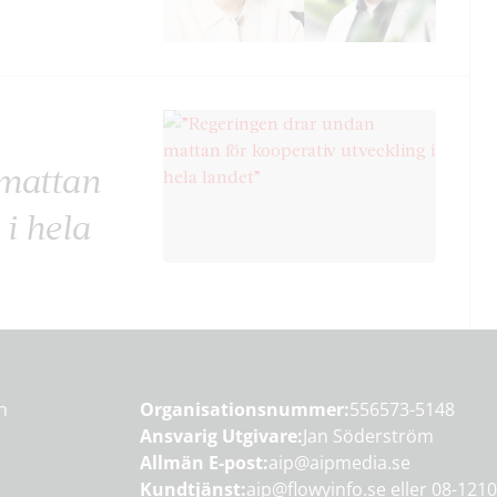
 mattan
 i hela
en
Organisationsnummer:
556573-5148
Ansvarig Utgivare:
Jan Söderström
Allmän E-post:
aip@aipmedia.se
Kundtjänst:
aip@flowyinfo.se
eller 08-1210