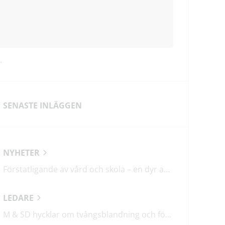
.
SENASTE INLÄGGEN
NYHETER
Förstatligande av vård och skola – en dyr affär med osäkert utfall
LEDARE
M & SD hycklar om tvångsblandning och förvärrar segregationen