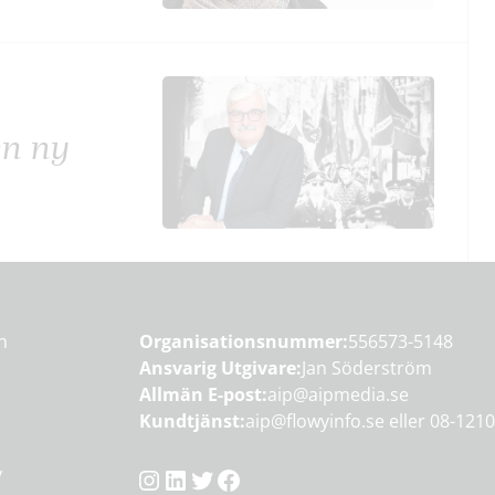
en ny
en
Organisationsnummer:
556573-5148
Ansvarig Utgivare:
Jan Söderström
Allmän E-post:
aip@aipmedia.se
Kundtjänst:
aip@flowyinfo.se
eller 08-1210
Instagram
LinkedIn
Twitter
Facebook
y