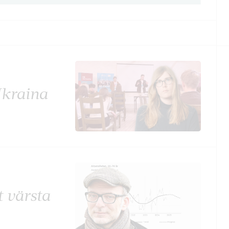
Ukraina
t värsta