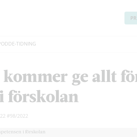
PR
PODD
E-TIDNING
i kommer ge allt fö
 förskolan
022
#98/2022