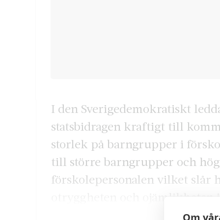
I den Sverigedemokratiskt led
statsbidragen kraftigt till ko
storlek på barngrupper i förskol
till större barngrupper och hög
förskolepersonalen vilket slår
otryggheten och ojämlikheten i
Om våra