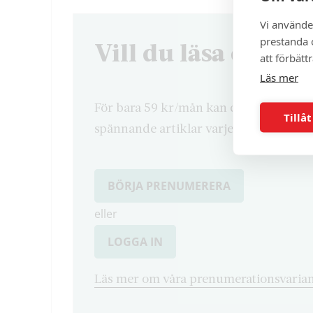
Vi använde
prestanda o
Vill du läsa denna 
att förbätt
Läs mer
För bara 59 kr/mån kan du läsa både d
Tillåt
spännande artiklar varje månad.
BÖRJA PRENUMERERA
eller
LOGGA IN
Läs mer om våra prenumerationsvarian