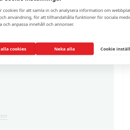
r cookies för att samla in och analysera information om webbpla
ch användning, för att tillhandahålla funktioner för sociala medi
artikel?
ra och anpassa innehåll och annonser.
enna och cirka 100 andra exklusiva och
 alla cookies
Neka alla
Cookie instäl
ter