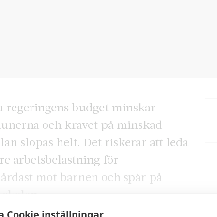
da regeringens budget minskar
mmunerna och kravet på minskad
an slopas helt. Det riskerar att leda
re arbetsbelastning för
 hårdast mot barnen och spär på
 skolan.
 Cookie inställningar