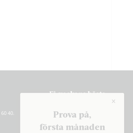
Få veckans bästa
artiklar på mejlen
Prova på,
 60 40.
PRENUMERERA
första månaden