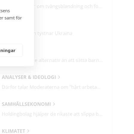
M & SD hycklar om tvångsblandning och förvärrar segregationen
tsens
er samt för
KRÖNIKOR
Mitt i frukosten tystnar Ukraina
DEBATT
lningar
Det finns bättre alternativ än att sätta barn i fängelse
ANALYSER & IDEOLOGI
Därför talar Moderaterna om ”hårt arbetande människor”
SAMHÄLLSEKONOMI
Holdingbolag hjälper de rikaste att slippa betala miljarder i skatt
KLIMATET