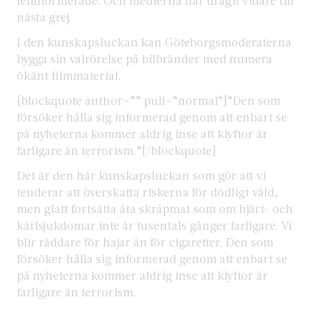
felinformerade. Och medierna har dragit vidare till
nästa grej.
I den kunskapsluckan kan Göteborgsmoderaterna
bygga sin valrörelse på bilbränder med numera
ökänt filmmaterial.
[blockquote author=”” pull=”normal”]”Den som
försöker hålla sig informerad genom att enbart se
på nyheterna kommer aldrig inse att klyftor är
farligare än terrorism.”[/blockquote]
Det är den här kunskapsluckan som gör att vi
tenderar att överskatta riskerna för dödligt våld,
men glatt fortsätta äta skräpmat som om hjärt- och
kärlsjukdomar inte är tusentals gånger farligare. Vi
blir räddare för hajar än för cigaretter. Den som
försöker hålla sig informerad genom att enbart se
på nyheterna kommer aldrig inse att klyftor är
farligare än terrorism.