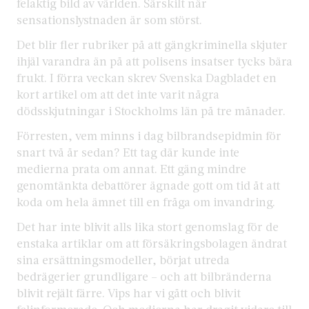
felaktig bild av världen. Särskilt när
sensationslystnaden är som störst.
Det blir fler rubriker på att gängkriminella skjuter
ihjäl varandra än på att polisens insatser tycks bära
frukt. I förra veckan skrev Svenska Dagbladet en
kort artikel om att det inte varit några
dödsskjutningar i Stockholms län på tre månader.
Förresten, vem minns i dag bilbrandsepidmin för
snart två år sedan? Ett tag där kunde inte
medierna prata om annat. Ett gäng mindre
genomtänkta debattörer ägnade gott om tid åt att
koda om hela ämnet till en fråga om invandring.
Det har inte blivit alls lika stort genomslag för de
enstaka artiklar om att försäkringsbolagen ändrat
sina ersättningsmodeller, börjat utreda
bedrägerier grundligare – och att bilbränderna
blivit rejält färre. Vips har vi gått och blivit