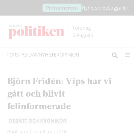
Hoppa
Hoppa
Prenumerera
Nyhetsbrev
Logga In
till
till
innehållet
headern
Torsdag
6 Augusti
FÖRSTASIDAN
NYHETER
OPINION
Sök
Björn Fridén: Vips har vi
gått och blivit
felinformerade
DEBATT OCH KRÖNIKOR
Publicerad den 3 maj 2018