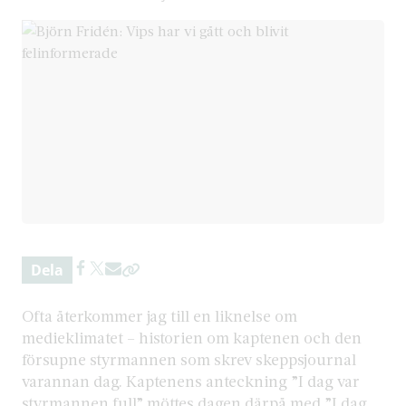
Dela
Ofta återkommer jag till en liknelse om
medieklimatet – historien om kaptenen och den
försupne styrmannen som skrev skeppsjournal
varannan dag. Kaptenens anteckning ”I dag var
styrmannen full” möttes dagen därpå med ”I dag