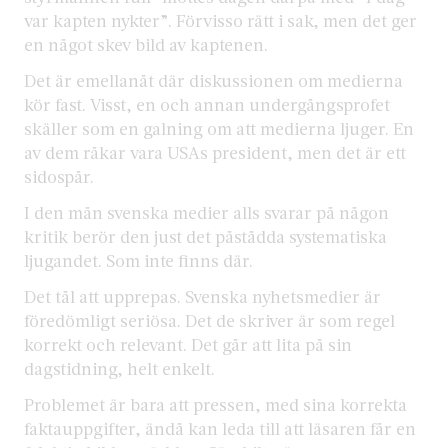
var kapten nykter”. Förvisso rätt i sak, men det ger
en något skev bild av kaptenen.
Det är emellanåt där diskussionen om medierna
kör fast. Visst, en och annan undergångsprofet
skäller som en galning om att medierna ljuger. En
av dem råkar vara USAs president, men det är ett
sidospår.
I den mån svenska medier alls svarar på någon
kritik berör den just det påstådda systematiska
ljugandet. Som inte finns där.
Det tål att upprepas. Svenska nyhetsmedier är
föredömligt seriösa. Det de skriver är som regel
korrekt och relevant. Det går att lita på sin
dagstidning, helt enkelt.
Problemet är bara att pressen, med sina korrekta
faktauppgifter, ändå kan leda till att läsaren får en