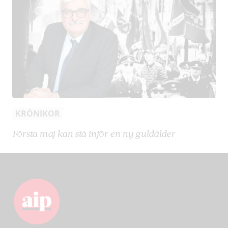
KRÖNIKOR
Första maj kan stå inför en ny guldålder