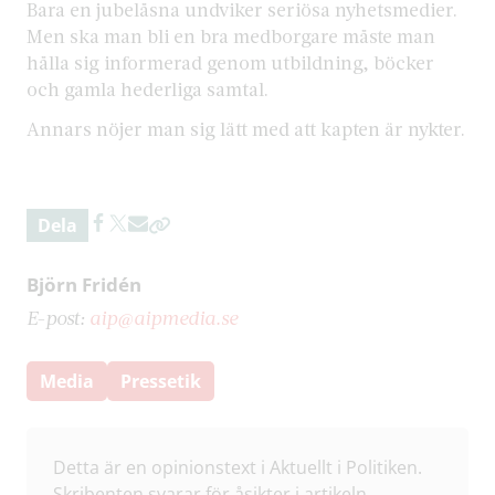
Bara en jubelåsna undviker seriösa nyhetsmedier.
Men ska man bli en bra medborgare måste man
hålla sig informerad genom utbildning, böcker
och gamla hederliga samtal.
Annars nöjer man sig lätt med att kapten är nykter.
Dela
Björn Fridén
E-post:
aip@aipmedia.se
Media
Pressetik
Detta är en opinionstext i Aktuellt i Politiken.
Skribenten svarar för åsikter i artikeln.