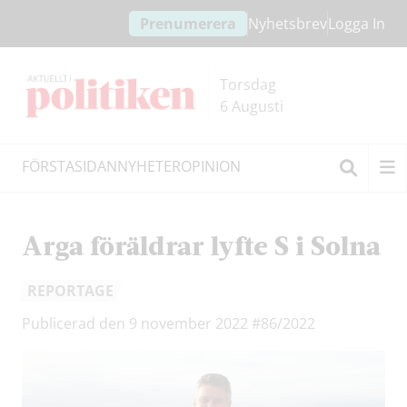
Hoppa
Hoppa
Prenumerera
Nyhetsbrev
Logga In
till
till
innehållet
headern
Torsdag
6 Augusti
FÖRSTASIDAN
NYHETER
OPINION
Sök
Arga föräldrar lyfte S i Solna
REPORTAGE
Publicerad den 9 november 2022
#86/2022