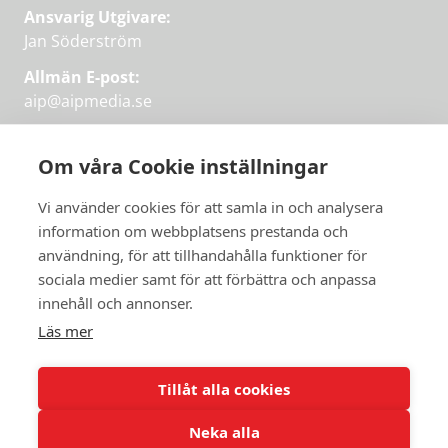
Ansvarig Utgivare:
Jan Söderström
Allmän E-post:
aip@aipmedia.se
Kundtjänst:
aip@flowyinfo.se
eller 08-1210 60 40.
Om våra Cookie inställningar
Instagram
LinkedIn
Twitter
Facebook
Vi använder cookies för att samla in och analysera
information om webbplatsens prestanda och
användning, för att tillhandahålla funktioner för
Få veckans bästa
sociala medier samt för att förbättra och anpassa
Få veckans bästa
innehåll och annonser.
artiklar i mejlen
artiklar på mejlen
Läs mer
Chefredaktör Jan Söderström tipsar
PRENUMERERA
varje vecka om våra mest intressanta
Tillåt alla cookies
artiklar.
Neka alla