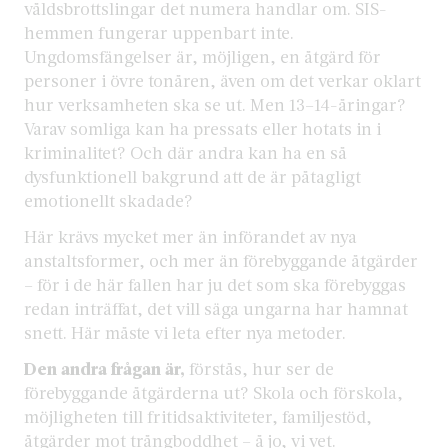
våldsbrottslingar det numera handlar om. SIS-
hemmen fungerar uppenbart inte.
Ungdomsfängelser är, möjligen, en åtgärd för
personer i övre tonåren, även om det verkar oklart
hur verksamheten ska se ut. Men 13–14-åringar?
Varav somliga kan ha pressats eller hotats in i
kriminalitet? Och där andra kan ha en så
dysfunktionell bakgrund att de är påtagligt
emotionellt skadade?
Här krävs mycket mer än införandet av nya
anstaltsformer, och mer än förebyggande åtgärder
– för i de här fallen har ju det som ska förebyggas
redan inträffat, det vill säga ungarna har hamnat
snett. Här måste vi leta efter nya metoder.
Den andra frågan är,
förstås, hur ser de
förebyggande åtgärderna ut? Skola och förskola,
möjligheten till fritidsaktiviteter, familjestöd,
åtgärder mot trångboddhet – å jo, vi vet.