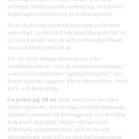
yttringar likaväl som sin omfattning. Och kräver
följaktligen en annan typ av kriminalpolitik.
Då är det förstås klokt att bena upp problemen
ordentligt. Varvid ett första konstaterande blir att
jo, visst handlar det om själva kriminalpolitiken,
men om mycket mer än så.
För det finns många dimensioner i det
samhällsproblem – och de samhällsutmaningar –
som sammanfattas med ”gängkriminalitet”. Det
kräver i sin tur åtgärder i flera dimensioner, både
kort- och långsiktiga.
Då tycker jag till att
börja med att vi ska sluta
ställa repressiva, det vill säga brottsbekämpande,
åtgärder i motsats till förebyggande. Det veritabla
krig som i dag pågår mellan rivaliserande
kriminella konstellationer, med mord och
sprängningar som led i en ständigt upptrappad