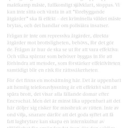
maktkamp måste, fullkomligt självklart, stoppas. Vi
kan inte sitta och vänta in att ”förebyggande
åtgärder” ska få effekt – det kriminella våldet måste
brytas, och det handlar om polisiära insatser.
Frågan är inte om repressiva åtgärder, direkta
åtgärder mot brottsligheten, behövs, för det gör
de. Frågan är hur de ska se ut för att vara effektiva.
Och vilka spärrar som behöver byggas in för att
förhindra att metoder, som förstärker effektiviteten
samtidigt blir en risk för rättssäkerheten.
För det finns en motsättning här. Det är uppenbart
att hemlig telefonavlyssning är ett effektivt sätt att
spåra brott, det visar alla fällande domar efter
Encrochat. Men det är minst lika uppenbart att det
här döljer sig risker för missbruk av rätten. Inte av
ond vilja, snarare därför att det goda syftet att få
fatt lagbrytare kan skapa en internkultur av