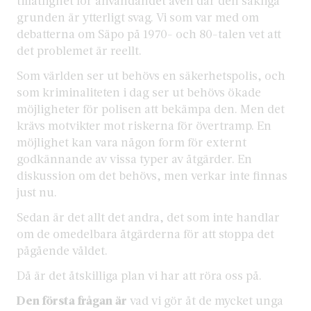
tillåtlighet för användandet även där den sakliga
grunden är ytterligt svag. Vi som var med om
debatterna om Säpo på 1970- och 80-talen vet att
det problemet är reellt.
Som världen ser ut behövs en säkerhetspolis, och
som kriminaliteten i dag ser ut behövs ökade
möjligheter för polisen att bekämpa den. Men det
krävs motvikter mot riskerna för övertramp. En
möjlighet kan vara någon form för externt
godkännande av vissa typer av åtgärder. En
diskussion om det behövs, men verkar inte finnas
just nu.
Sedan är det allt det andra, det som inte handlar
om de omedelbara åtgärderna för att stoppa det
pågående våldet.
Då är det åtskilliga plan vi har att röra oss på.
Den första frågan är
vad vi gör åt de mycket unga