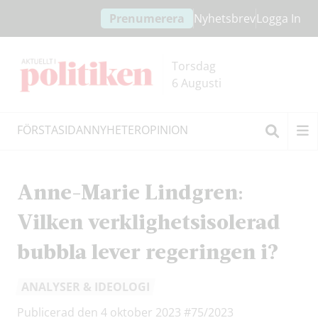
Hoppa
Hoppa
Prenumerera
Nyhetsbrev
Logga In
till
till
innehållet
headern
Torsdag
6 Augusti
FÖRSTASIDAN
NYHETER
OPINION
Sök
Anne-Marie Lindgren:
Vilken verklighetsisolerad
bubbla lever regeringen i?
ANALYSER & IDEOLOGI
Publicerad den 4 oktober 2023
#75/2023