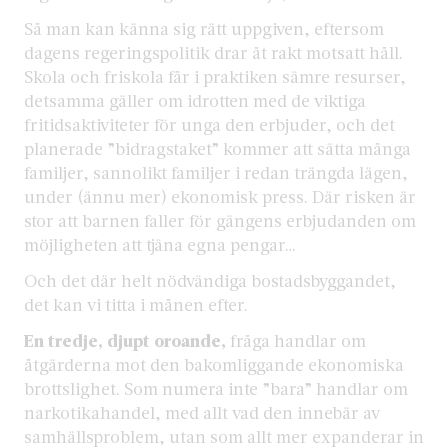
Så man kan känna sig rätt uppgiven, eftersom
dagens regeringspolitik drar åt rakt motsatt håll.
Skola och friskola får i praktiken sämre resurser,
detsamma gäller om idrotten med de viktiga
fritidsaktiviteter för unga den erbjuder, och det
planerade ”bidragstaket” kommer att sätta många
familjer, sannolikt familjer i redan trängda lägen,
under (ännu mer) ekonomisk press. Där risken är
stor att barnen faller för gängens erbjudanden om
möjligheten att tjäna egna pengar…
Och det där helt nödvändiga bostadsbyggandet,
det kan vi titta i månen efter.
En tredje, djupt oroande,
fråga handlar om
åtgärderna mot den bakomliggande ekonomiska
brottslighet. Som numera inte ”bara” handlar om
narkotikahandel, med allt vad den innebär av
samhällsproblem, utan som allt mer expanderar in