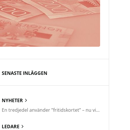
SENASTE INLÄGGEN
NYHETER
En tredjedel använder ”fritidskortet” – nu vill regeringen utveckla det
LEDARE