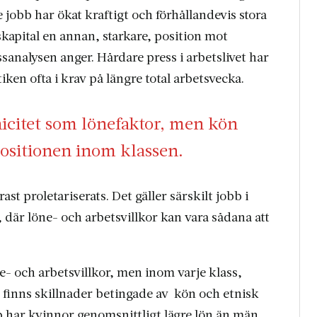
jobb har ökat kraftigt och förhållandevis stora
kapital en annan, starkare, position mot
sanalysen anger. Hårdare press i arbetslivet har
ken ofta i krav på längre total arbetsvecka.
icitet som lönefaktor, men kön
positionen inom klassen.
st proletariserats. Det gäller särskilt jobb i
där löne- och arbetsvillkor kan vara sådana att
- och arbetsvillkor, men inom varje klass,
finns skillnader betingade av kön och etnisk
 har kvinnor genomsnittligt lägre lön än män,