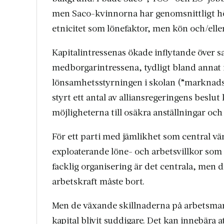
men Saco-kvinnorna har genomsnittligt h
etnicitet som lönefaktor, men kön och/elle
Kapitalintressenas ökade inflytande över 
medborgarintressena, tydligt bland annat i
lönsamhetsstyrningen i skolan (”marknadss
styrt ett antal av alliansregeringens besl
möjligheterna till osäkra anställningar och
För ett parti med jämlikhet som central vä
exploaterande löne- och arbetsvillkor som
facklig organisering är det centrala, men d
arbetskraft måste bort.
Men de växande skillnaderna på arbetsmar
kapital blivit suddigare. Det kan innebär