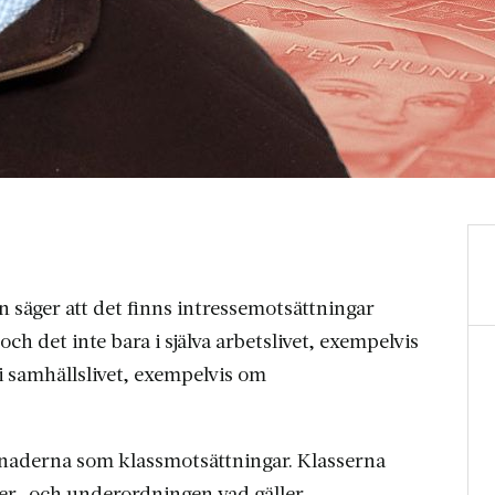
 säger att det finns intressemotsättningar
och det inte bara i själva arbetslivet, exempelvis
 i samhällslivet, exempelvis om
killnaderna som klassmotsättningar. Klasserna
över- och underordningen vad gäller