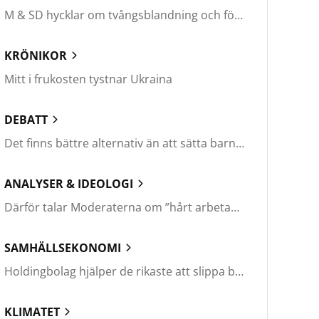
M & SD hycklar om tvångsblandning och förvärrar segregationen
KRÖNIKOR
Mitt i frukosten tystnar Ukraina
DEBATT
Det finns bättre alternativ än att sätta barn i fängelse
ANALYSER & IDEOLOGI
Därför talar Moderaterna om ”hårt arbetande människor”
SAMHÄLLSEKONOMI
Holdingbolag hjälper de rikaste att slippa betala miljarder i skatt
KLIMATET