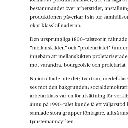
bestämmandet över arbetstider, anställning
produktionen påverkar i sin tur samhällso
ökar klasskillnaderna.
Den ursprungliga 1800-talsteorin räknade 
”mellanskikten” och ”proletariatet” (unde
innebära att mellanskikten proletariserades
mot varandra, bourgeoisie och proletariat.
Nu inträffade inte det; tvärtom, medel­kla
ses mot den bakgrunden; socialdemokratin
arbetarklass var en förutsättning för verkl
ännu på 1990-talet kunde få ett väljarstöd
samlade stora grupper löntagare, alltså an
tjänstemannayrken.