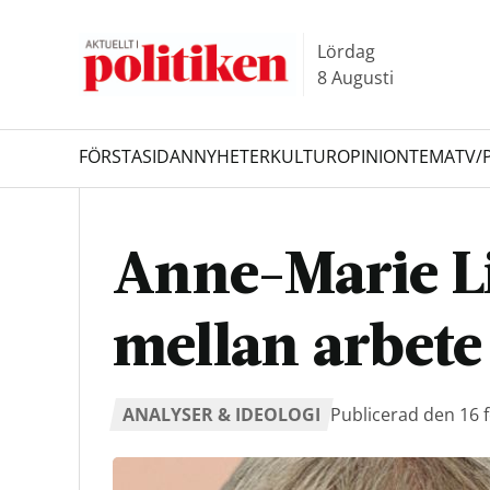
Hoppa
Hoppa
till
till
Lördag
innehållet
headern
8 Augusti
FÖRSTASIDAN
NYHETER
KULTUR
OPINION
TEMA
TV/
Sök
Anne-Marie L
mellan arbete
ANALYSER & IDEOLOGI
Publicerad den 16 