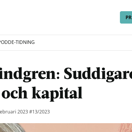
PR
PODD
E-TIDNING
indgren: Suddigar
 och kapital
februari 2023
#13/2023