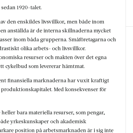
sedan 1920-talet.
av den enskildes livsvillkor, men både inom
en anställda är de interna skillnaderna mycket
ra klasser inom båda grupperna. Småföretagarna och
astiskt olika arbets- och livsvillkor.
konomiska resurser och makten över det egna
ett cykelbud som levererar hämtmat.
ent finansiella marknaderna har vuxit kraftigt
 produktionskapitalet. Med konsekvenser för
 heller bara materiella resurser, som pengar,
 både yrkeskunskaper och akademisk
arkare position på arbetsmarknaden är i sig inte