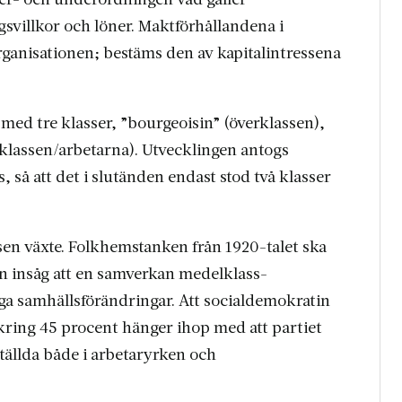
svillkor och löner. Maktförhållandena i
rganisationen; bestäms den av kapitalintressena
med tre klasser, ”bourgeoisin” (överklassen),
rklassen/arbetarna). Utvecklingen antogs
, så att det i slutänden endast stod två klasser
ssen växte. Folkhemstanken från 1920-talet ska
 insåg att en samverkan medelklass-
iga samhällsförändringar. Att socialdemokratin
 kring 45 procent hänger ihop med att partiet
ställda både i arbetaryrken och