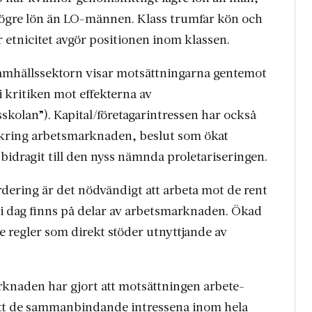
ögre lön än LO-männen. Klass trumfar kön och
r etnicitet avgör positionen inom klassen.
samhällssektorn visar motsättningarna gentemot
 kritiken mot effekterna av
kolan”). Kapital/företagarintressen har också
ut kring arbetsmarknaden, beslut som ökat
 bidragit till den nyss nämnda proletariseringen.
rdering är det nödvändigt att arbeta mot de rent
 i dag finns på delar av arbetsmarknaden. Ökad
e regler som direkt stöder utnyttjande av
knaden har gjort att motsättningen arbete-
a att de sammanbindande intressena inom hela