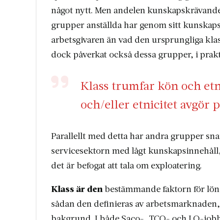
något nytt. Men andelen kunskaps­krävande 
grupper anställda har genom sitt kunskaps
arbetsgivaren än vad den ursprungliga klas
dock påverkat också dessa grupper, i prakti
Klass trumfar kön och etn
och/eller etnicitet avgör 
Parallellt med detta har andra grupper snara
servicesektorn med lågt kunskapsinnehåll, 
det är befogat att tala om exploatering.
Klass är den
bestämmande faktorn för löne
sådan den definieras av arbetsmarknaden, 
bakgrund. I både Saco-, TCO- och LO-jobb