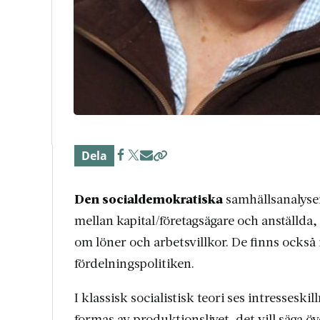
Dela
Den socialdemokratiska
samhällsanalysen
mellan kapital/företagsägare och anställda, 
om löner och arbetsvillkor. De finns också
fördelningspolitiken.
I klassisk socialistisk teori ses intresse­s
formas av produktionslivet, det vill säga 