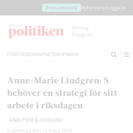
Hoppa
Hoppa
Prenumerera
Nyhetsbrev
Logga In
till
till
innehållet
headern
Söndag
9 Augusti
FÖRSTASIDAN
NYHETER
OPINION
Sök
Anne-Marie Lindgren: S
behöver en strategi för sitt
arbete i riksdagen
ANALYSER & IDEOLOGI
Publicerad den 19 mars 2019