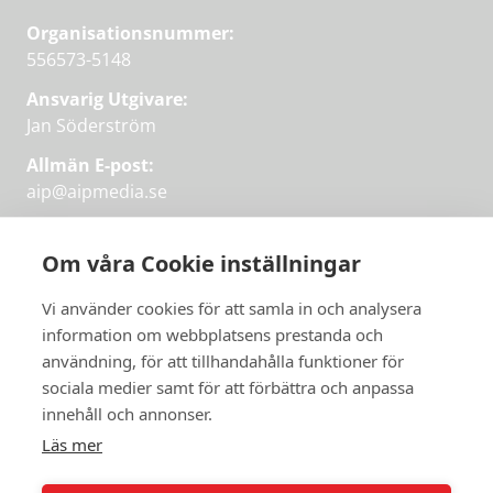
Organisationsnummer:
556573-5148
Ansvarig Utgivare:
Jan Söderström
Allmän E-post:
aip@aipmedia.se
Kundtjänst:
aip@flowyinfo.se
eller 08-1210 60 40.
Om våra Cookie inställningar
Instagram
LinkedIn
Twitter
Facebook
Vi använder cookies för att samla in och analysera
information om webbplatsens prestanda och
användning, för att tillhandahålla funktioner för
Få veckans bästa
sociala medier samt för att förbättra och anpassa
Få veckans bästa
innehåll och annonser.
artiklar i mejlen
artiklar på mejlen
Läs mer
Chefredaktör Jan Söderström tipsar
PRENUMERERA