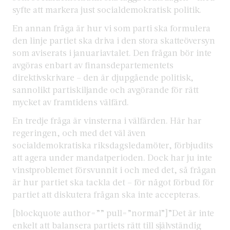
syfte att markera just socialdemokratisk politik.
En annan fråga är hur vi som parti ska formulera
den linje partiet ska driva i den stora skatteöversyn
som aviserats i januariavtalet. Den frågan bör inte
avgöras enbart av finansdepartementets
direktivskrivare – den är djupgående politisk,
sannolikt partiskiljande och avgörande för rätt
mycket av framtidens välfärd.
En tredje fråga är vinsterna i välfärden. Här har
regeringen, och med det väl även
socialdemokratiska riksdagsledamöter, förbjudits
att agera under mandatperioden. Dock har ju inte
vinstproblemet försvunnit i och med det, så frågan
är hur partiet ska tackla det – för något förbud för
partiet att diskutera frågan ska inte accepteras.
[blockquote author=”” pull=”normal”]”Det är inte
enkelt att balansera partiets rätt till självständig