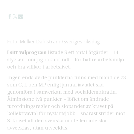
Foto: Melker Dahlstrand/Sveriges riksdag
I sitt valprogram
listade S ett antal åtgärder – 14
stycken, om jag räknar rätt – för bättre arbetsmiljö
och bra villkor i arbetslivet.
Ingen enda av de punkterna finns med bland de 73
som C, L och MP enligt januariavtalet ska
genomföra i samverkan med socialdemokratin.
Åtminstone två punkter – löftet om ändrade
turordningsregler och slopandet av kravet på
kollektivavtal för nystartsjobb – snarast strider mot
S-kravet att den svenska modellen inte ska
avvecklas, utan utvecklas.