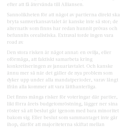
efter att få återvända till Alliansen.
Sannolikheten för att något av partierna direkt ska
bryta samverkansavtalet är kanske inte så stor; de
alternativ som finns har redan hunnit prövas och
befunnits orealistiska. Extraval torde ingen vara
road av.
Den stora risken är något annat: en ovilja, eller
oförmåga, att faktiskt samarbeta kring
konkretiseringen av januariavtalet. Och kanske
ännu mer så när det gäller de nya problem som
dyker upp under alla mandatperioder, varav långt
ifrån alla kommer att vara lätthanterliga.
Det finns många risker för voteringar där partier,
likt förra årets budgetomröstning, lägger ner sina
röster så att beslut går igenom med bara minoritet
bakom sig. Eller beslut som sammantaget inte går
ihop, därför att majoriteterna skiftat mellan