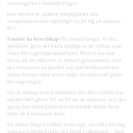
voteringarna i enskilda frågor
Hur mycket av sådana omöjligheter ska
socialdemokratin egentligen ta på sig att ansvara
för?
S måste ha beredskap
för sådana frågor. Vi ska,
självklart, göra det bästa möjliga av de villkor som
råder för regeringssamarbetet. Men vi ska inte
låtsas att de villkoren är enbart gynnsamma. Och
dra slutsatsen att partiet och partiverksamheten
måste formas efter andra linjer än dem som gäller
för regeringen.
Det är många som konstaterat det. Men hittills har
mycket litet gjorts för att forma de linjerna, och dra
igång den strategidebatt som faktiskt måste föras
inför de kommande åren.
En sådan fråga handlar, som sagt, om vilka förslag
som socialdemokratin ska lägga i riksdagen – med