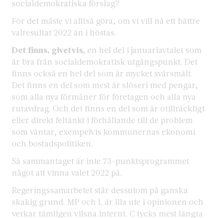
socialdemokratiska förslag?
För det måste vi alltså göra, om vi vill nå ett bättre
valresultat 2022 än i höstas.
Det finns, givetvis,
en hel del i januariavtalet som
är bra från socialdemokratisk utgångspunkt. Det
finns också en hel del som är mycket svårsmält.
Det finns en del som mest är slöseri med pengar,
som alla nya förmåner för företagen och alla nya
rutavdrag. Och det finns en del som är otillräckligt
eller direkt feltänkt i förhållande till de problem
som väntar, exempelvis kommunernas ekonomi
och bostadspolitiken.
Så sammantaget är inte 73-punktsprogrammet
något att vinna valet 2022 på.
Regeringssamarbetet står dessutom på ganska
skakig grund. MP och L är illa ute i opinionen och
verkar tämligen vilsna internt. C tycks mest längta