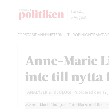
Hoppa
Hoppa
till
till
Torsdag
innehållet
headern
6 Augusti
FÖRSTASIDAN
NYHETER
KULTUR
OPINION
TEMA
TV/
Sök
Anne-Marie L
inte till nytta
ANALYSER & IDEOLOGI
Publicerad den 12 