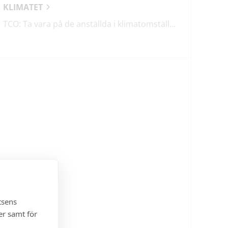
KLIMATET
TCO: Ta vara på de anställda i klimatomställningen
tsens
er samt för