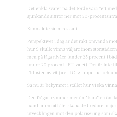
Det enkla svaret på det torde vara ”ett med
sjunkande siffror ner mot 20-procentsnivå
Känns inte så intressant…
Perspektivet i dag är det rakt omvända mo
hur S skulle vinna väljare inom storstäderna
men på låga nivåer (under 25 procent i bå
under 20 procent i EU-valet). Det är inte t
förlusten av väljare i LO-grupperna och uta
Så nu är bekymret i stället hur vi ska vinna
Den frågan rymmer mer än ”bara” en önskan
handlar om att återskapa de bredare majori
utvecklingen mot den polarisering som skap