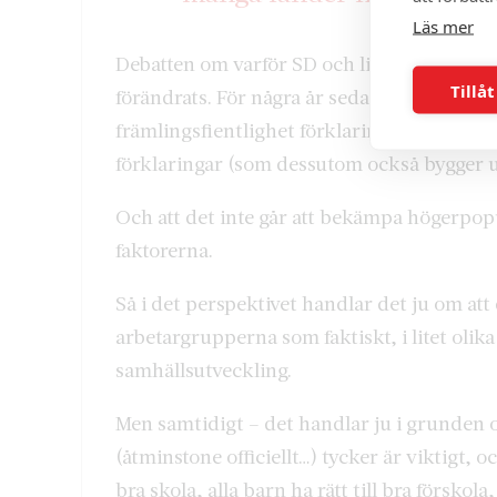
Läs mer
Debatten om varför SD och liknande partie
Tillåt
förändrats. För några år sedan dominerad
främlingsfientlighet förklaringarna. I dag i
förklaringar (som dessutom också bygger 
Och att det inte går att bekämpa högerpo
faktorerna.
Så i det perspektivet handlar det ju om att
arbetargrupperna som faktiskt, i litet olik
samhällsutveckling.
Men samtidigt – det handlar ju i grunden o
(åtminstone officiellt…) tycker är viktigt, o
bra skola, alla barn ha rätt till bra förskola