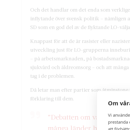
Och det handlar om det enda som verkligen
inflytande över svensk politik – nämligen att
SD som en god del av de flyktande LO-välja
Knappast för att de är rasister eller nazist
utveckling just för LO-grupperna inneburit
– på arbetsmarknaden, på bostadsmarknade
sjukvård och äldreomsorg – och att många bö
tag i de problemen.
Då letar man efter partier som åtminstone v
förklaring till dem.
Om våra
Vi använde
”Debatten om varför SD oc
prestanda o
många länder har oneklig
att förbätt