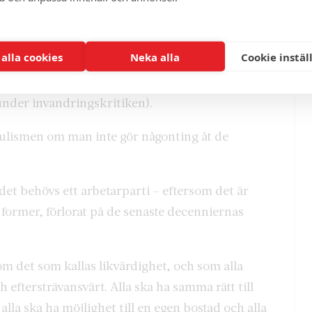
r ökar i så många länder har onekligen
 alla cookies
Neka alla
Cookie instäl
e fortfarande invandringsmotstånd och
nser allt fler att det finns sociala och ekonomiska
under invandringskritiken).
pulismen om man inte gör någonting åt de
 det behövs ett arbetarparti – eftersom det är
a former, förlorat på de senaste decenniernas
m det som kallas likvärdighet, och som alla
ch eftersträvansvärt. Alla ska ha samma rätt till
, alla ska ha möjlighet till en egen bostad och alla