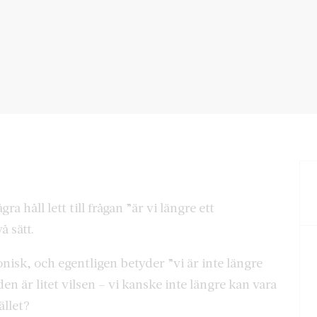
ra håll lett till frågan ”är vi längre ett
å sätt.
ronisk, och egentligen betyder ”vi är inte längre
den är litet vilsen – vi kanske inte längre kan vara
ället?