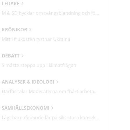
LEDARE
M & SD hycklar om tvångsblandning och förvärrar segregationen
KRÖNIKOR
Mitt i frukosten tystnar Ukraina
DEBATT
S måste steppa upp i klimatfrågan
ANALYSER & IDEOLOGI
Därför talar Moderaterna om ”hårt arbetande människor”
SAMHÄLLSEKONOMI
Lågt barnafödande får på sikt stora konsekvenser