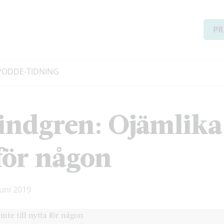
PR
PODD
E-TIDNING
indgren: Ojämlika
 för någon
juni 2019