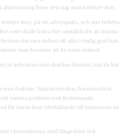
 att äldreomsorg finns den dag man behöver den.
 mindre livet, på sin arbetsplats, och inte behöva
fter som skulle kräva fler anställda för att kunna
cheman ska vara sådana att alla i rimlig grad kan
inkomster man kommer att ha nästa månad.
 det är arbetarna som drabbas hårdast, när de här
.
are som drabbas. Sjuksköterskor, barnmorskor,
r precis samma problem som Kommunals
d för hårda krav i förhållande till resurserna att
tad i storstäderna, med långa köer och