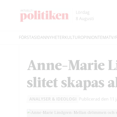
Hoppa
Hoppa
till
till
Lördag
innehållet
headern
8 Augusti
FÖRSTASIDAN
NYHETER
KULTUR
OPINION
TEMA
TV/
Sök
Anne-Marie L
slitet skapas a
ANALYSER & IDEOLOGI
Publicerad den 11 