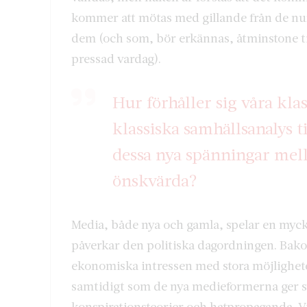
kommer att mötas med gillande från de nu
dem (och som, bör erkännas, åtminstone til
pressad vardag).
Hur förhåller sig våra kla
klassiska samhällsanalys t
dessa nya spänningar mell
önskvärda?
Media, både nya och gamla, spelar en mycke
påverkar den politiska dagordningen. Bako
ekonomiska intressen med stora möjligheter
samtidigt som de nya medieformerna ger sto
konspirationsteorier och hatpropaganda. V