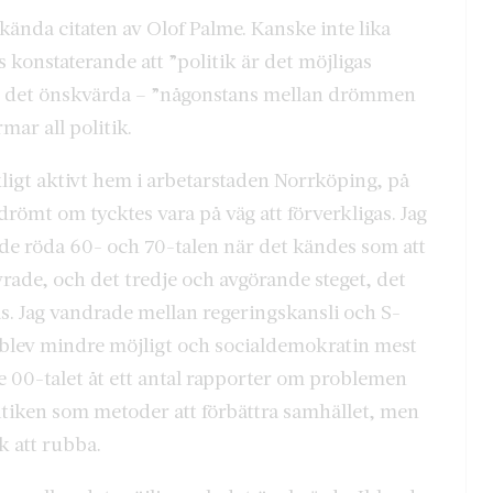
 kända citaten av Olof Palme. Kanske inte lika
s konstaterande att ”politik är det möjligas
h det önskvärda – ”någonstans mellan drömmen
rmar all politik.
ackligt aktivt hem i arbetarstaden Norrköping, på
 drömt om tycktes vara på väg att förverkligas. Jag
 de röda 60- och 70-talen när det kändes som att
vrade, och det tredje och avgörande steget, det
s. Jag vandrade mellan regeringskansli och S-
g blev mindre möjligt och socialdemokratin mest
e 00-talet åt ett antal rapporter om problemen
tiken som metoder att förbättra samhället, men
k att rubba.