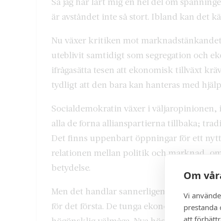
Så jag har lärt mig en hel del om spänning
är avståndet inte så stort. Ibland kan det 
Nu växer kritiken mot marknadstänkandet,
uteblivit samtidigt som segregation och e
ifrågasätta tesen att ekonomisk tillväxt krä
tydligt att den bara kan hanteras med hjälp
Socialdemokratin växer i väljaropinionen, i
alla de forna allianspartierna tillbaka; trad
Det finns uppenbart öppningar för ett ny
relationen mellan politik och marknad, om
betydelse.
Om våra
Men det handlar sannerligen inte om någon
Vi använde
för det första. De tunga ekonomiska intre
prestanda o
att förbätt
högönsklig välmåga. Nya högerpopulistisk