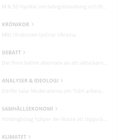
M & SD hycklar om tvångsblandning och förvärrar segregationen
KRÖNIKOR
Mitt i frukosten tystnar Ukraina
DEBATT
Det finns bättre alternativ än att sätta barn i fängelse
ANALYSER & IDEOLOGI
Därför talar Moderaterna om ”hårt arbetande människor”
SAMHÄLLSEKONOMI
Holdingbolag hjälper de rikaste att slippa betala miljarder i skatt
KLIMATET