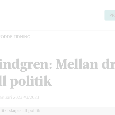
PR
PODD
E-TIDNING
indgren: Mellan 
ll politik
januari 2023
#3/2023