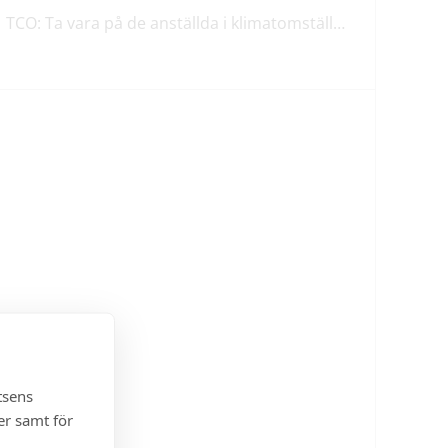
TCO: Ta vara på de anställda i klimatomställningen
tsens
er samt för