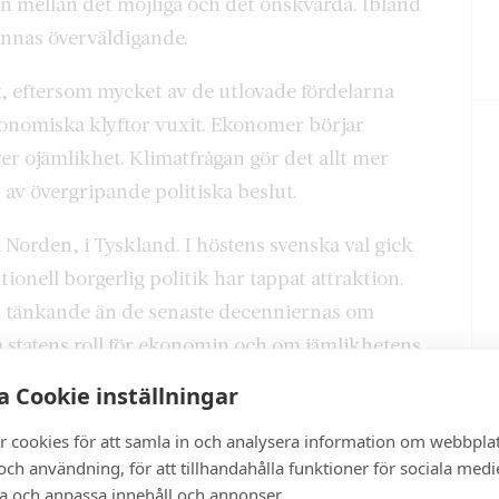
en mellan det möjliga och det önskvärda. Ibland
kännas överväldigande.
 eftersom mycket av de utlovade fördelarna
konomiska klyftor vuxit. Ekonomer börjar
ver ojämlikhet. Klimatfrågan gör det allt mer
 av övergripande politiska beslut.
 Norden, i Tyskland. I höstens svenska val gick
itionell borgerlig politik har tappat attraktion.
tt tänkande än de senaste decenniernas om
 statens roll för ekonomin och om jämlikhetens
 Cookie inställningar
 enkel promenad i parken. Det finns motkrafter,
r cookies för att samla in och analysera information om webbpla
ssena bakom marknadstänkandet lever i
ch användning, för att tillhandahålla funktioner för sociala medi
ra och anpassa innehåll och annonser.
a missnöjespartiet med grumlig underliggande