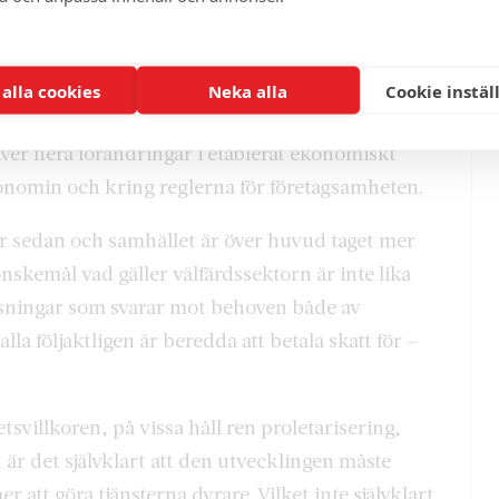
jarkåren.
t andra, annorlunda än på folkhemmets tid. Miljö-
 alla cookies
Neka alla
Cookie instäl
vklart som då kan satsa på ekonomisk tillväxt för
äver flera förändringar i etablerat ekonomiskt
ekonomin och kring reglerna för företagsamheten.
år sedan och samhället är över huvud taget mer
nskemål vad gäller välfärdssektorn är inte lika
ösningar som svarar mot behoven både av
lla följaktligen är beredda att betala skatt för –
villkoren, på vissa håll ren proletarisering,
är det självklart att den utvecklingen måste
att göra tjänsterna dyrare. Vilket inte självklart