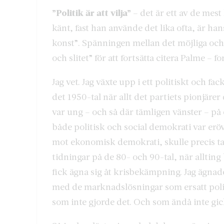
”Politik är att vilja”
– det är ett av de mest
känt, fast han använde det lika ofta, är han
konst”. Spänningen mellan det möjliga oc
och slitet” för att fortsätta citera Palme – fo
Jag vet. Jag växte upp i ett politiskt och f
det 1950-tal när allt det partiets pionjärer
var ung – och så där tämligen vänster – på
både politisk och social demokrati var erö
mot ekonomisk demokrati, skulle precis ta
tidningar på de 80- och 90-tal, när alltin
fick ägna sig åt krisbekämpning. Jag ägnad
med de marknadslösningar som ersatt poli
som inte gjorde det. Och som ändå inte gic