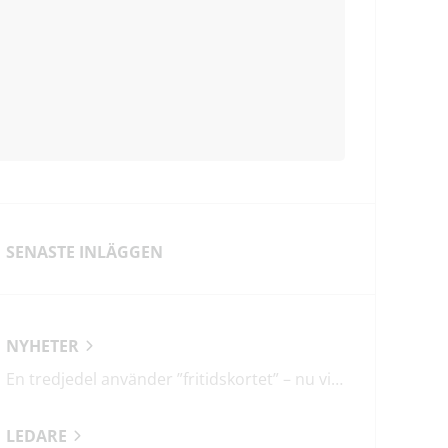
SENASTE INLÄGGEN
NYHETER
En tredjedel använder ”fritidskortet” – nu vill regeringen utveckla det
LEDARE