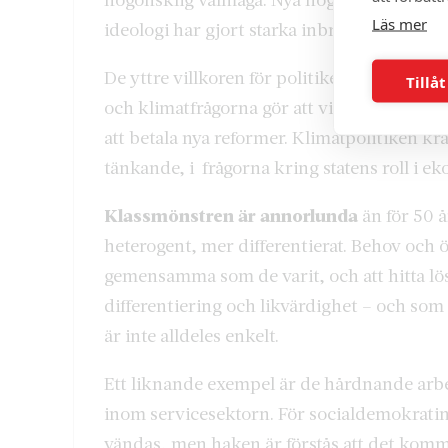
Läs mer
ideologi har gjort starka inbrytningar i väl
De yttre villkoren för politiken är, för de
Tillåt
och klimatfrågorna gör att vi inte lika själ
att betala nya reformer. Klimatpolitiken kr
tänkande, i frågorna kring statens roll i 
Klassmönstren är annorlunda
än för 50 
heterogent, mer differentierat. Behov och ö
gemensamma som de varit, och att hitta l
differentiering och likvärdighet – och som a
är inte alldeles enkelt.
Ett liknande exempel är de hårdnande arbets
inom servicesektorn. För socialdemokratin 
vändas, men haken är förstås att det kommer 