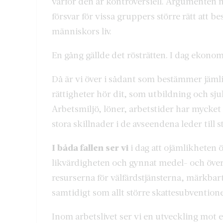
varför den är kontroversiell. Argumenten m
försvar för vissa gruppers större rätt att
människors liv.
En gång gällde det rösträtten. I dag ekonom
Då är vi över i sådant som bestämmer jämli
rättigheter hör dit, som utbildning och sju
Arbetsmiljö, löner, arbetstider har mycket
stora skillnader i de avseendena leder till s
I båda fallen ser vi
i dag att ojämlikheten 
likvärdigheten och gynnat medel- och över
resurserna för välfärdstjänsterna, märkba
samtidigt som allt större skattesubventioner
Inom arbetslivet ser vi en utveckling mot e