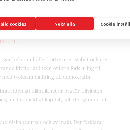
 och sina arbetsplatser, ge sina barn bra
omisk trygghet på ålderdomen.
 alla cookies
Neka alla
Cookie instäl
så ekonomerna lämna idén att
äxten.
, gör hela samhället bättre, mer stabilt och mer
nde klyftor är ingen oviktig förklaring till
r med tveksam hållning till demokratin.
na idén att ojämlikhet är bra för tillväxten.
ng med mänskligt kapital, och det gynnar inte
onomiska resurser och av makt. Det förklarar