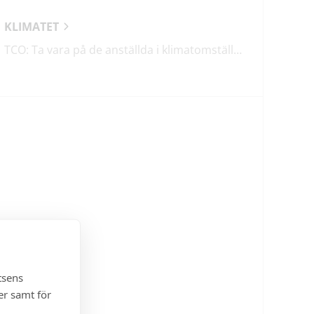
KLIMATET
TCO: Ta vara på de anställda i klimatomställningen
tsens
er samt för