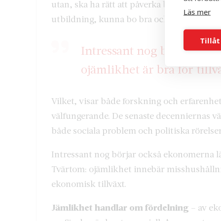
utan, ska ha rätt att påverka både politiken
Läs mer
utbildning, kunna bo bra och känna ekon
Tillåt
Intressant nog börjar ock
ojämlikhet är bra för tillv
Vilket, visar både forskning och erfarenhet
välfungerande. De senaste decenniernas växa
både sociala problem och politiska rörelse
Intressant nog börjar också ekonomerna läm
Tvärtom: ojämlikhet innebär misshushållni
ekonomisk tillväxt.
Jämlikhet handlar om fördelning
– av ek