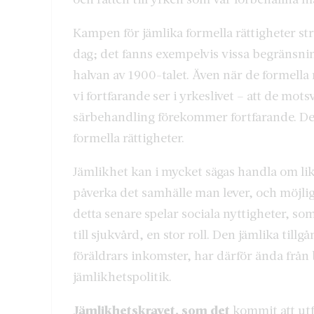
Kampen för jämlika formella rättigheter st
dag; det fanns exempelvis vissa begränsnin
halvan av 1900-talet. Även när de formella 
vi fortfarande ser i yrkeslivet – att de mot
särbehandling förekommer fortfarande. Det
formella rättigheter.
Jämlikhet kan i mycket sägas handla om lik
påverka det samhälle man lever, och möjlighet
detta senare spelar sociala nyttigheter, so
till sjukvård, en stor roll. Den jämlika till
föräldrars inkomster, har därför ända från 
jämlikhetspolitik.
Jämlikhetskravet, som det
kommit att utf