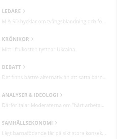
LEDARE
M & SD hycklar om tvångsblandning och förvärrar segregationen
KRÖNIKOR
Mitt i frukosten tystnar Ukraina
DEBATT
Det finns bättre alternativ än att sätta barn i fängelse
ANALYSER & IDEOLOGI
Därför talar Moderaterna om ”hårt arbetande människor”
SAMHÄLLSEKONOMI
Lågt barnafödande får på sikt stora konsekvenser