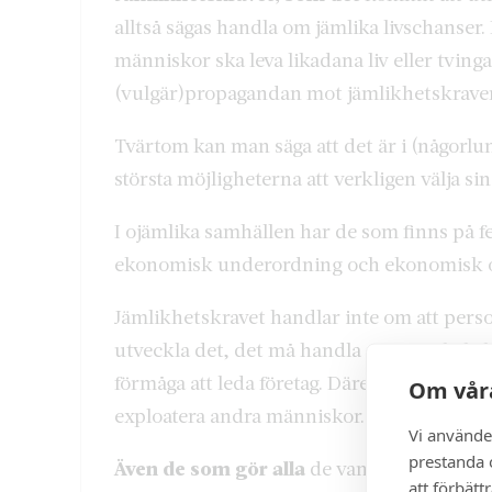
alltså sägas handla om jämlika livschanser
människor ska leva likadana liv eller tvinga
(vulgär)propagandan mot jämlikhetskraven v
Tvärtom kan man säga att det är i (någorl
största möjligheterna att verkligen välja s
I ojämlika samhällen har de som finns på fe
ekonomisk underordning och ekonomisk o
Jämlikhetskravet handlar inte om att perso
utveckla det, det må handla om musikalisk
förmåga att leda företag. Däremot ska de int
Om våra
exploatera andra människor.
Vi använde
prestanda o
Även de som gör alla
de vanliga jobben, d
att förbätt