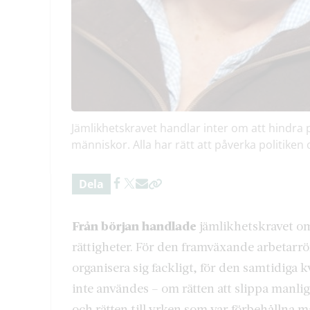
Jämlikhetskravet handlar inter om att hindra
människor. Alla har rätt att påverka politiken 
Dela
Från början handlade
jämlikhetskravet om
rättigheter. För den framväxande arbetarrör
organisera sig fackligt, för den samtidiga 
inte användes – om rätten att slippa manlig
och rätten till yrken som var förbehållna 