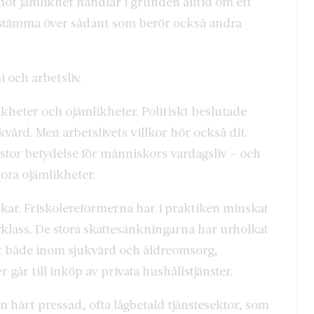
ot jämlikhet handlar i grunden alltid om ett
 bestämma över sådant som berör också andra
i och arbetsliv.
kheter och ojämlikheter. Politiskt beslutade
kvård. Men arbetslivets villkor hör också dit.
 stor betydelse för människors vardagsliv – och
tora ojämlikheter.
ökar. Friskolereformerna har i praktiken minskat
klass. De stora skattesänkningarna har urholkat
rt både inom sjukvård och äldreomsorg,
 går till inköp av privata hushållstjänster.
n hårt pressad, ofta lågbetald tjänstesektor, som