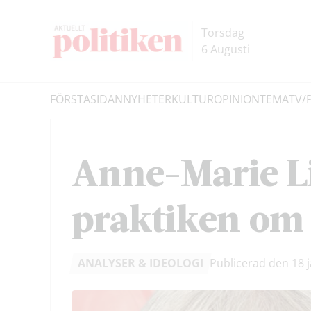
Hoppa
Hoppa
till
till
Torsdag
innehållet
headern
6 Augusti
FÖRSTASIDAN
NYHETER
KULTUR
OPINION
TEMA
TV/
Sök
Anne-Marie Li
praktiken om 
ANALYSER & IDEOLOGI
Publicerad den 18 