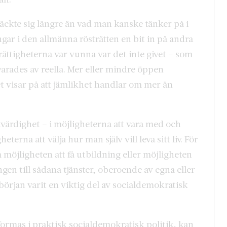
räckte sig längre än vad man kanske tänker på i
gar i den allmänna rösträtten en bit in på andra
rättigheterna var vunna var det inte givet – som
svarades av reella. Mer eller mindre öppen
 visar på att jämlikhet handlar om mer än
värdighet – i möjligheterna att vara med och
erna att välja hur man själv vill leva sitt liv. För
m möjligheten att få utbildning eller möjligheten
gången till sådana tjänster, oberoende av egna eller
början varit en viktig del av socialdemokratisk
ormas i praktisk socialdemokratisk politik, kan