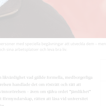
 personer med speciella begåvningar att utveckla dem – men
och sina arbetsplatser och leva bra liv.
 likvärdighet vad gällde formella, medborgerliga
elsen handlade det om rösträtt och rätt att
kvinnorörelsen – även om själva ordet ”jämlikhet”
t förmyndarskap, rätten att läsa vid universitet
män.