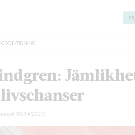
PR
PODD
E-TIDNING
ndgren: Jämlikhet
livschanser
januari 2023
#5/2023