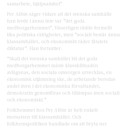
samarbete, hjälpsamhet”.
Per Albin säger vidare att det svenska samhälle
han levde i ännu inte var ”det goda
medborgarhemmet”. Visserligen rådde formellt
lika politiska rättigheter, men ”socialt består ännu
klassamhället, och ekonomiskt råder fåtalets
diktatur”. Han fortsätter:
”Skall det svenska samhället bli det goda
medborgarhemmet måste klasskillnaden
avlägsnas, den sociala omsorgen utvecklas, en
ekonomisk utjämning ske, de arbetande beredas
andel även i det ekonomiska förvaltandet,
demokratin genomföras och tillämpas även socialt
och ekonomiskt.”
Folkhemmet hos Per Albin är helt enkelt
motsatsen till klassamhället. Och
folkhemspolitiken handlade om att bryta ner