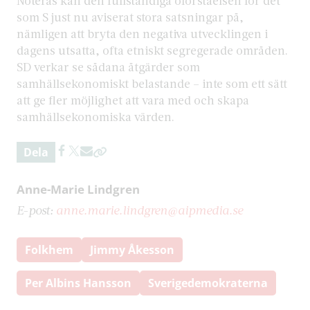
Noteras kan den fullständiga oförståelsen för det
som S just nu aviserat stora satsningar på,
nämligen att bryta den negativa utvecklingen i
dagens utsatta, ofta etniskt segregerade områden.
SD verkar se sådana åtgärder som
samhällsekonomiskt belastande – inte som ett sätt
att ge fler möjlighet att vara med och skapa
samhällsekonomiska värden.
Dela
Anne-Marie Lindgren
E-post:
anne.marie.lindgren@aipmedia.se
Folkhem
Jimmy Åkesson
Per Albins Hansson
Sverigedemokraterna