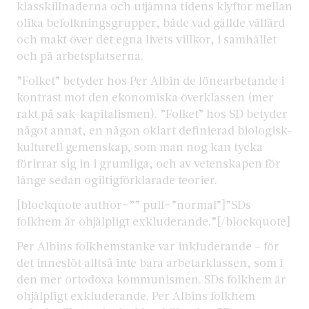
klasskillnaderna och utjämna tidens klyftor mellan
olika befolkningsgrupper, både vad gällde välfärd
och makt över det egna livets villkor, i samhället
och på arbetsplatserna.
”Folket” betyder hos Per Albin de lönearbetande i
kontrast mot den ekonomiska överklassen (mer
rakt på sak-kapitalismen). ”Folket” hos SD betyder
något annat, en någon oklart definierad biologisk-
kulturell gemenskap, som man nog kan tycka
förirrar sig in i grumliga, och av vetenskapen för
länge sedan ogiltigförklarade teorier.
[blockquote author=”” pull=”normal”]”SDs
folkhem är ohjälpligt exkluderande.”[/blockquote]
Per Albins folkhemstanke var inkluderande – för
det inneslöt alltså inte bara arbetarklassen, som i
den mer ortodoxa kommunismen. SDs folkhem är
ohjälpligt exkluderande. Per Albins folkhem