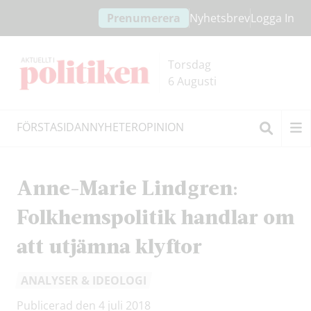
Hoppa
Hoppa
Prenumerera
Nyhetsbrev
Logga In
till
till
innehållet
headern
Torsdag
6 Augusti
FÖRSTASIDAN
NYHETER
OPINION
Sök
Anne-Marie Lindgren:
Folkhemspolitik handlar om
att utjämna klyftor
ANALYSER & IDEOLOGI
Publicerad den 4 juli 2018