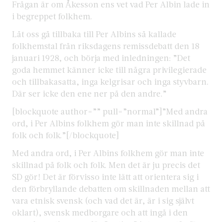
Frågan är om Åkesson ens vet vad Per Albin lade in
i begreppet folkhem.
Låt oss gå tillbaka till Per Albins så kallade
folkhemstal från riksdagens remissdebatt den 18
januari 1928, och börja med inledningen: ”Det
goda hemmet känner icke till några privilegierade
och tillbakasatta, inga kelgrisar och inga styvbarn.
Där ser icke den ene ner på den andre.”
[blockquote author=”” pull=”normal”]”Med andra
ord, i Per Albins folkhem gör man inte skillnad på
folk och folk.”[/blockquote]
Med andra ord, i Per Albins folkhem gör man inte
skillnad på folk och folk. Men det är ju precis det
SD gör! Det är förvisso inte lätt att orientera sig i
den förbryllande debatten om skillnaden mellan att
vara etnisk svensk (och vad det är, är i sig självt
oklart), svensk medborgare och att ingå i den