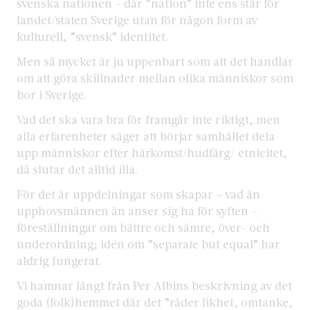
svenska nationen – där ”nation” inte ens står för
landet/staten Sverige utan för någon form av
kulturell, ”svensk” identitet.
Men så mycket är ju uppenbart som att det handlar
om att göra skillnader mellan olika människor som
bor i Sverige.
Vad det ska vara bra för framgår inte riktigt, men
alla erfarenheter säger att börjar samhället dela
upp människor efter härkomst/hudfärg/ etnicitet,
då slutar det alltid illa.
För det är uppdelningar som skapar – vad än
upphovsmännen än anser sig ha för syften –
föreställningar om bättre och sämre, över- och
underordning; idén om ”separate but equal” har
aldrig fungerat.
Vi hamnar långt från Per Albins beskrivning av det
goda (folk)hemmet där det ”råder likhet, omtanke,