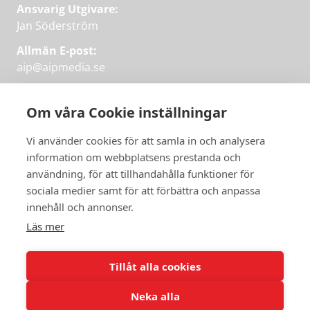
Ansvarig Utgivare:
Jan Söderström
Allmän E-post:
aip@aipmedia.se
Kundtjänst:
aip@flowyinfo.se
eller 08-1210 60 40.
Om våra Cookie inställningar
Instagram
LinkedIn
Twitter
Facebook
Vi använder cookies för att samla in och analysera
information om webbplatsens prestanda och
användning, för att tillhandahålla funktioner för
Få veckans bästa
sociala medier samt för att förbättra och anpassa
Få veckans bästa
innehåll och annonser.
artiklar i mejlen
artiklar på mejlen
Läs mer
Chefredaktör Jan Söderström tipsar
PRENUMERERA
varje vecka om våra mest intressanta
Tillåt alla cookies
artiklar.
Neka alla