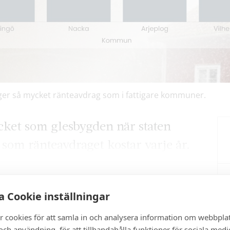
nger så mycket ränteavdrag som i fattigare kommuner.
cket som glesbygden när staten
 som ränteavdraget kostar varje år.
 Cookie inställningar
artikel?
r cookies för att samla in och analysera information om webbpla
ch användning, för att tillhandahålla funktioner för sociala medi