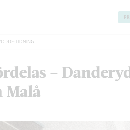
PR
PODD
E-TIDNING
fördelas – Danderyd
n Malå