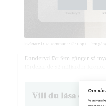
Invånare i rika kommuner får upp till fem gå
Danderyd får fem gånger så my
fördelar de 52 miljarder kronor
Om våra
Vill du läsa denna 
Vi använde
prestanda o