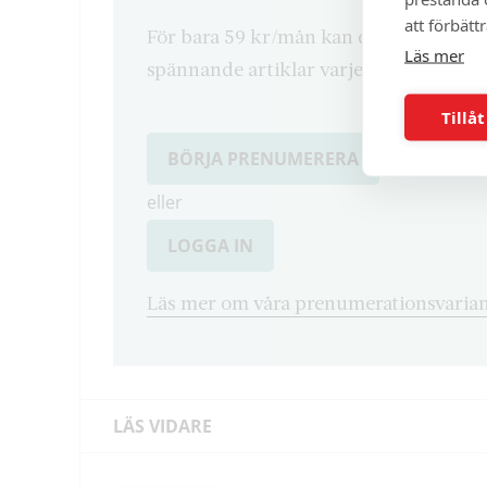
att förbätt
För bara 59 kr/mån kan du läsa både d
Läs mer
spännande artiklar varje månad.
Tillåt
BÖRJA PRENUMERERA
eller
LOGGA IN
Läs mer om våra prenumerationsvarian
LÄS VIDARE