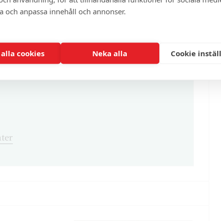
ra och anpassa innehåll och annonser.
enna och cirka 100 andra exklusiva och
 alla cookies
Neka alla
Cookie instäl
ter