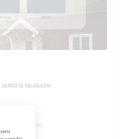
SENASTE INLÄGGEN
NYHETER
Det händer i höst
tsens
er samt för