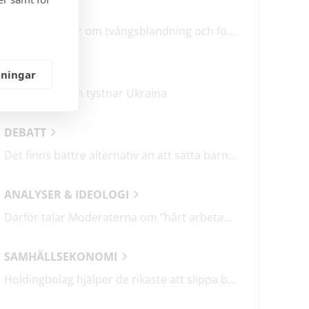
LEDARE
M & SD hycklar om tvångsblandning och förvärrar segregationen
KRÖNIKOR
lningar
Mitt i frukosten tystnar Ukraina
DEBATT
Det finns bättre alternativ än att sätta barn i fängelse
ANALYSER & IDEOLOGI
Därför talar Moderaterna om ”hårt arbetande människor”
SAMHÄLLSEKONOMI
Holdingbolag hjälper de rikaste att slippa betala miljarder i skatt