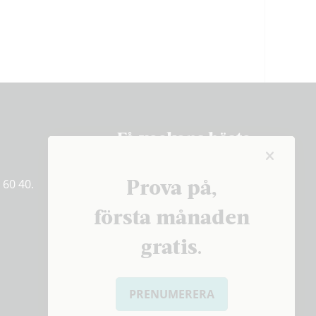
Få veckans bästa
artiklar på mejlen
Prova på,
 60 40.
PRENUMERERA
första månaden
gratis.
PRENUMERERA