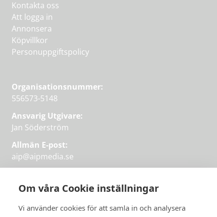
Kontakta oss
Att logga in
Annonsera
Köpvillkor
Personuppgiftspolicy
Organisationsnummer:
556573-5148
Ansvarig Utgivare:
Jan Söderström
Allmän E-post:
aip@aipmedia.se
Kundtjänst:
aip@flowyinfo.se
eller 08-1210 60 40.
Om våra Cookie inställningar
Instagram
LinkedIn
Twitter
Facebook
Vi använder cookies för att samla in och analysera