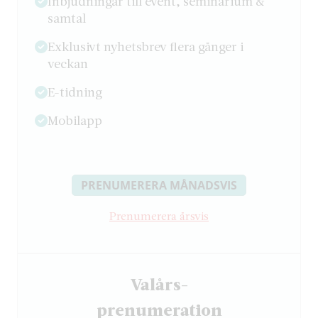
Inbjudningar till event, seminarium &
samtal
Exklusivt nyhetsbrev flera gånger i
veckan
E-tidning
Mobilapp
PRENUMERERA MÅNADSVIS
Prenumerera årsvis
Valårs-
­prenumeration