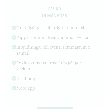
225 KR
I 5 MÅNADER
Full tillgång till allt digitalt innehåll
Papperstidning hem varannan vecka
Inbjudningar till event, seminarium &
samtal
Exklusivt nyhetsbrev flera gånger i
veckan
E-tidning
Mobilapp