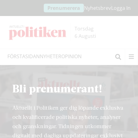
Hoppa
Hoppa
Prenumerera
Nyhetsbrev
Logga In
till
till
innehållet
headern
Torsdag
6 Augusti
FÖRSTASIDAN
NYHETER
OPINION
Sök
Bli prenumerant!
Aktuellt i Politiken ger dig löpande exklusiva
och kvalificerade politiska nyheter, analyser
och granskningar. Tidningen utkommer
digitalt med dagliga uppdateringar exklusivt