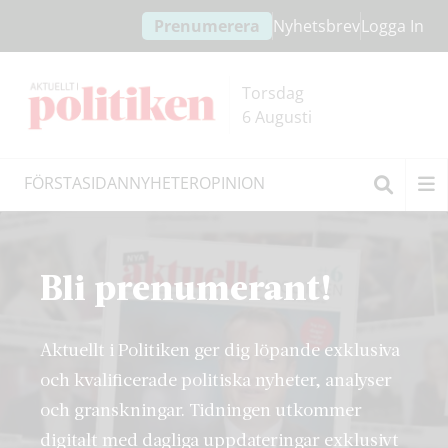
Hoppa
Hoppa
Prenumerera
Nyhetsbrev
Logga In
till
till
innehållet
headern
Torsdag
6 Augusti
FÖRSTASIDAN
NYHETER
OPINION
Sök
Bli prenumerant!
Aktuellt i Politiken ger dig löpande exklusiva
och kvalificerade politiska nyheter, analyser
och granskningar. Tidningen utkommer
digitalt med dagliga uppdateringar exklusivt