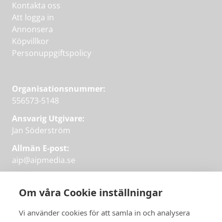
Kontakta oss
Att logga in
Annonsera
Köpvillkor
Personuppgiftspolicy
Organisationsnummer:
556573-5148
Ansvarig Utgivare:
Jan Söderström
Allmän E-post:
aip@aipmedia.se
Kundtjänst:
aip@flowyinfo.se
eller 08-1210 60 40.
Om våra Cookie inställningar
Instagram
LinkedIn
Twitter
Facebook
Vi använder cookies för att samla in och analysera