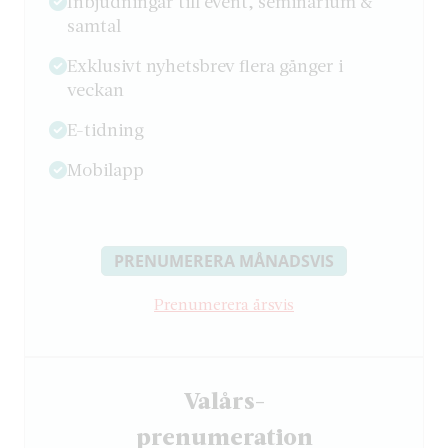
Inbjudningar till event, seminarium &
samtal
Exklusivt nyhetsbrev flera gånger i
veckan
E-tidning
Mobilapp
PRENUMERERA MÅNADSVIS
Prenumerera årsvis
Valårs-
­prenumeration