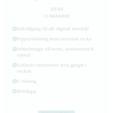
225 KR
I 5 MÅNADER
Full tillgång till allt digitalt innehåll
Papperstidning hem varannan vecka
Inbjudningar till event, seminarium &
samtal
Exklusivt nyhetsbrev flera gånger i
veckan
E-tidning
Mobilapp