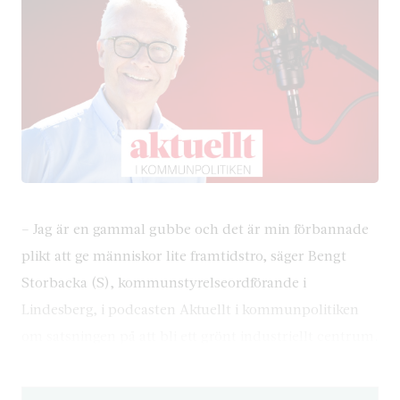
– Jag är en gammal gubbe och det är min förbannade
plikt att ge människor lite framtidstro, säger Bengt
Storbacka (S), kommunstyrelseordförande i
Lindesberg, i podcasten Aktuellt i kommunpolitiken
om satsningen på att bli ett grönt industriellt centrum.