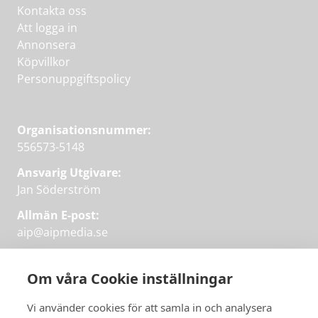
Kontakta oss
Att logga in
Annonsera
Köpvillkor
Personuppgiftspolicy
Organisationsnummer:
556573-5148
Ansvarig Utgivare:
Jan Söderström
Allmän E-post:
aip@aipmedia.se
Kundtjänst:
aip@flowyinfo.se
eller 08-1210 60 40.
Om våra Cookie inställningar
Instagram
LinkedIn
Twitter
Facebook
Vi använder cookies för att samla in och analysera