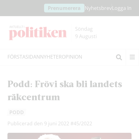
Hoppa
Hoppa
Prenumerera
Nyhetsbrev
Logga In
till
till
innehållet
headern
Söndag
9 Augusti
FÖRSTASIDAN
NYHETER
OPINION
Sök
Podd: Frövi ska bli landets
räkcentrum
PODD
Publicerad den 9 juni 2022
#45/2022