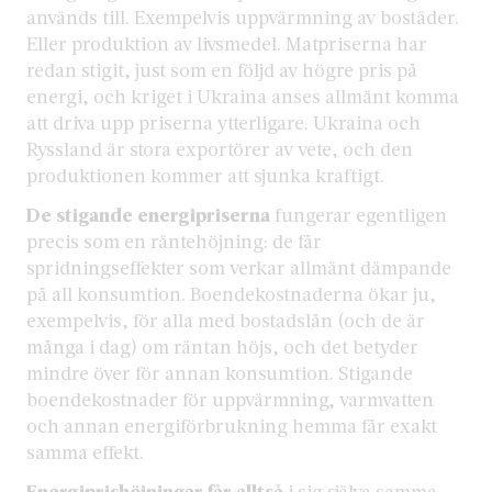
används till. Exempelvis uppvärmning av bostäder.
Eller produktion av livsmedel. Matpriserna har
redan stigit, just som en följd av högre pris på
energi, och kriget i Ukraina anses allmänt komma
att driva upp priserna ytterligare. Ukraina och
Ryssland är stora exportörer av vete, och den
produktionen kommer att sjunka kraftigt.
De stigande energipriserna
fungerar egentligen
precis som en räntehöjning: de får
spridningseffekter som verkar allmänt dämpande
på all konsumtion. Boendekostnaderna ökar ju,
exempelvis, för alla med bostadslån (och de är
många i dag) om räntan höjs, och det betyder
mindre över för annan konsumtion. Stigande
boendekostnader för uppvärmning, varmvatten
och annan energiförbrukning hemma får exakt
samma effekt.
Energiprishöjningar får alltså
i sig själva samma