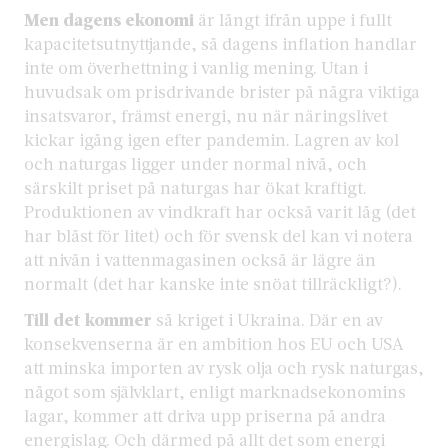
Men dagens ekonomi
är långt ifrån uppe i fullt
kapacitetsutnyttjande, så dagens inflation handlar
inte om överhettning i vanlig mening. Utan i
huvudsak om prisdrivande brister på några viktiga
insatsvaror, främst energi, nu när näringslivet
kickar igång igen efter pandemin. Lagren av kol
och naturgas ligger under normal nivå, och
särskilt priset på naturgas har ökat kraftigt.
Produktionen av vindkraft har också varit låg (det
har blåst för litet) och för svensk del kan vi notera
att nivån i vattenmagasinen också är lägre än
normalt (det har kanske inte snöat tillräckligt?).
Till det kommer
så kriget i Ukraina. Där en av
konsekvenserna är en ambition hos EU och USA
att minska importen av rysk olja och rysk naturgas,
något som självklart, enligt marknadsekonomins
lagar, kommer att driva upp priserna på andra
energislag. Och därmed på allt det som energi