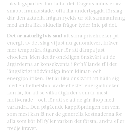
riksdagspartier har fattat det. Dagens mönster av
snabbt framkastade, ofta illa underbyggda förslag
där den aktuella frågan ryckts ur sitt sammanhang
med andra lika aktuella frågor tyder inte på det.
Det är naturligtvis sant
att stora prischocker på
energi, av det slag vi just nu genomlever, kräver
mer temporära åtgärder för att dämpa just
chocken. Men det är onekligen önskvärt att de
åtgärderna är konsekventa i förhållande till det
långsiktigt nödvändiga inom klimat- och
energipolitiken. Det är lika önskvärt att hålla sig
med en helhetsbild av de effekter energichocken
kan få, för att se vilka åtgärder som är mest
motiverade – och för att se att de går ihop med
varandra. Den pågående kapplöpningen om vem
som mest kan få ner de generella kostnaderna för
alla som kör bil fyller varken det första, andra eller
tredje kravet.