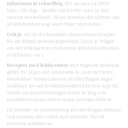
Inflationen är rekordhög
(för att vara på 2000-
talet, vill säga – jämfört med 1980-talet är den
snarast normalstor). Så nu mumlas det alltmer om
att Riksbanken nog snart höjer styrräntan.
Och ja
, det är det klassiska ekonomiska receptet
för att dämpa prisökningstakten. Dock är frågan
om det verkligen är en klassisk inflationssituation
vi befinner oss i.
Receptet med höjda räntor
mot stigande inflation
gäller för lägen där ekonomin är, som det heter,
överhettad. Varmed menas att efterfrågan stiger
snabbare än vad produktionslivet kan leva upp till,
därför att sysselsättningen redan är hög och
produktionskapaciteten redan utnyttjas fullt ut.
Då innebär en räntehöjning att efterfrågan dämpas
och hamnar mer i nivå med utbudet. Varvid
priserna stabiliseras.