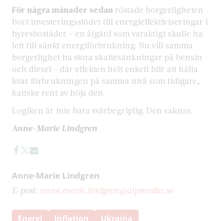
För några månader sedan
röstade borgerligheten
bort investeringsstödet till energieffektiviseringar i
hyresbostäder – en åtgärd som varaktigt skulle ha
lett till sänkt energiförbrukning. Nu vill samma
borgerlighet ha stora skattesänkningar på bensin
och diesel – där effekten helt enkelt blir att hålla
kvar förbrukningen på samma nivå som tidigare,
kanske rent av höja den.
Logiken är inte bara svårbegriplig. Den saknas.
Anne-Marie Lindgren
Anne-Marie Lindgren
E-post:
anne.marie.lindgren@aipmedia.se
Energi
Inflation
Ukraina