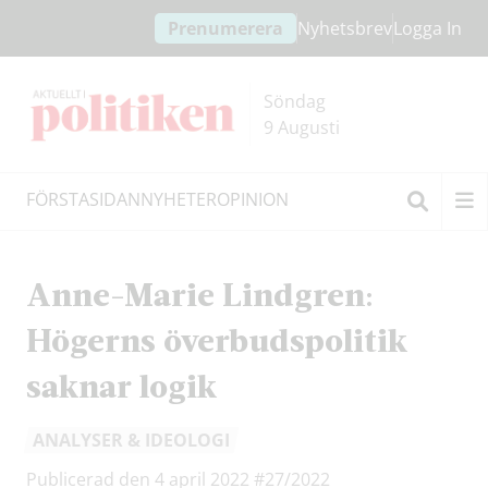
Hoppa
Hoppa
Prenumerera
Nyhetsbrev
Logga In
till
till
innehållet
headern
Söndag
9 Augusti
FÖRSTASIDAN
NYHETER
OPINION
Sök
Anne-Marie Lindgren:
Högerns överbudspolitik
saknar logik
ANALYSER & IDEOLOGI
Publicerad den 4 april 2022
#27/2022