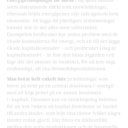
sorts åtstramande effekt som räntehöjningar,
eftersom höjda energipriser slår rakt igenom hela
ekonomin. Att lägga till ytterligare åtstramningar
kanske inte är det allra mest välbetänkta.
Exempelvis jordbruket har redan problem med de
ökade kostnaderna för energi, och att till det lägga
ökade kapitalkostnader – och jordbruket i dag är
kapitalintensivt – är inte den bästa åtgärden i ett
läge där det snarare är önskvärt, för att inte säga
nödvändigt, att öka livsmedelsproduktionen.
Man botar helt enkelt inte
prisökningar som
beror på brist på en central insatsvara (=energi)
med att höja priset på en annan insatsvara
(=kapital). Däremot kan en räntehöjning behövas
för att inte riskera att kapital försvinner ur landet
till andra länder, som höjt sina räntor (vilket några
länder redan gjort). Här finns en målkonflikt
mellan den reala produktionen och de finansiella