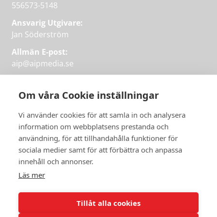
556573-5148
Ansvarig Utgivare:
Jan Söderström
Allmän E-post:
aip@aipmedia.se
Kundtjänst:
aip@flowyinfo.se
eller 08-1210 60 40.
Om våra Cookie inställningar
Instagram
LinkedIn
Twitter
Facebook
Vi använder cookies för att samla in och analysera
information om webbplatsens prestanda och
användning, för att tillhandahålla funktioner för
Få veckans bästa
sociala medier samt för att förbättra och anpassa
Få veckans bästa
innehåll och annonser.
artiklar i mejlen
artiklar på mejlen
Läs mer
Chefredaktör Jan Söderström tipsar
PRENUMERERA
varje vecka om våra mest intressanta
Tillåt alla cookies
artiklar.